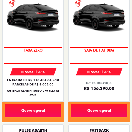
SAIA DE FIAT 0KM
TAXA ZERO
SAIA DE FIAT 0KM
PREÇO IMPERDÍVEL
PESSOA FÍSICA
PESSOA FÍSICA
ENTRADA DE R$ 118.434,84 +18
De: R$ 183.490,00
PARCELAS DE R$ 3.089,00
R$ 156.390,00
FASTBACK ABARTH TURBO 270 FLEX AT
2026
Quero agora!
Quero agora!
PULSE ABARTH
FASTBACK