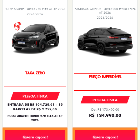
PULSE ABARTH TURBO 270 FLEX AT 4P 2026
FASTBACK IMPETUS TURBO 200 HYBRID FLEX
AT 2026
2026/2026
2026/2026
SAIA DE FIAT 0KM
TAXA ZERO
PREÇO IMPERDÍVEL
OPORTUNIDADE
PESSOA FÍSICA
PESSOA FÍSICA
ENTRADA DE R$ 104.728,61 +18
PARCELAS DE R$ 2.759,00
De: R$ 173.490,00
R$ 134.990,00
PULSE ABARTH TURBO 270 FLEX AT 4P
2026
Quero agora!
Quero agora!