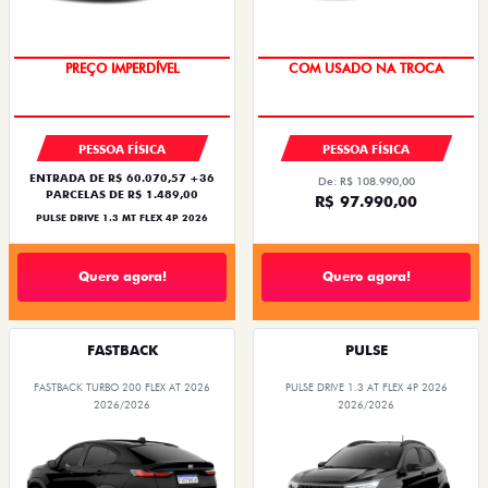
OPORTUNIDADE
SUPER DESCONTO
PREÇO IMPERDÍVEL
COM USADO NA TROCA
PESSOA FÍSICA
PESSOA FÍSICA
ENTRADA DE R$ 60.070,57 +36
De: R$ 108.990,00
PARCELAS DE R$ 1.489,00
R$ 97.990,00
PULSE DRIVE 1.3 MT FLEX 4P 2026
Quero agora!
Quero agora!
FASTBACK
PULSE
FASTBACK TURBO 200 FLEX AT 2026
PULSE DRIVE 1.3 AT FLEX 4P 2026
2026/2026
2026/2026