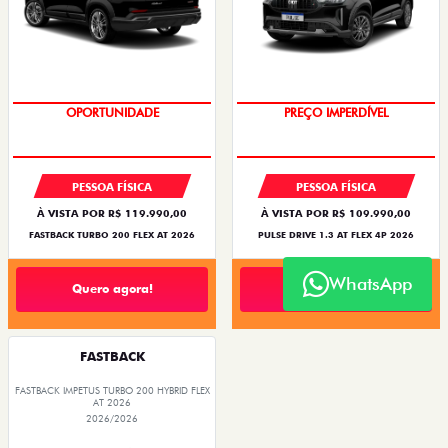
O SUV AUTOMÁTICO MAIS
BARATO DO BRASIL
OPORTUNIDADE
PREÇO IMPERDÍVEL
PESSOA FÍSICA
PESSOA FÍSICA
À VISTA POR R$ 119.990,00
À VISTA POR R$ 109.990,00
FASTBACK TURBO 200 FLEX AT 2026
PULSE DRIVE 1.3 AT FLEX 4P 2026
WhatsApp
Quero agora!
Quero agora!
FASTBACK
FASTBACK IMPETUS TURBO 200 HYBRID FLEX
AT 2026
2026/2026