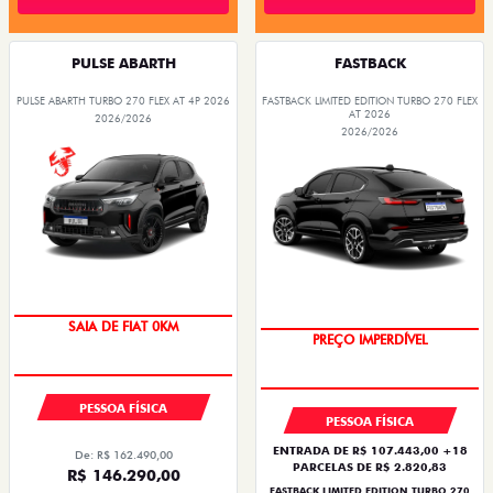
PULSE ABARTH
FASTBACK
PULSE ABARTH TURBO 270 FLEX AT 4P 2026
FASTBACK LIMITED EDITION TURBO 270 FLEX
AT 2026
2026/2026
2026/2026
COM USADO NA TROCA
SAIA DE FIAT 0KM
PREÇO IMPERDÍVEL
OPORTUNIDADE
PESSOA FÍSICA
PESSOA FÍSICA
ENTRADA DE R$ 107.443,00 +18
De: R$ 162.490,00
PARCELAS DE R$ 2.820,83
R$ 146.290,00
FASTBACK LIMITED EDITION TURBO 270