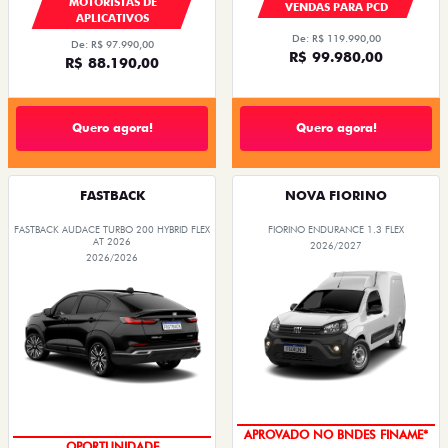
MOTORISTAS DE
VENDAS PARA PCD
APLICATIVOS
De: R$ 119.990,00
De: R$ 97.990,00
R$ 99.980,00
R$ 88.190,00
Quero agora!
Quero agora!
FASTBACK
NOVA FIORINO
FASTBACK AUDACE TURBO 200 HYBRID FLEX
FIORINO ENDURANCE 1.3 FLEX
AT 2026
2026/2027
2026/2026
APROVADO NO BNDES FINAME*
OPORTUNIDADE