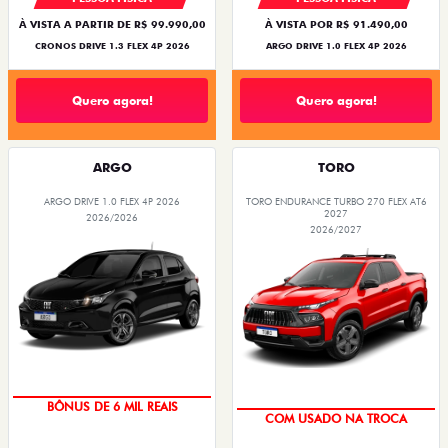
À VISTA A PARTIR DE R$ 99.990,00
À VISTA POR R$ 91.490,00
CRONOS DRIVE 1.3 FLEX 4P 2026
ARGO DRIVE 1.0 FLEX 4P 2026
Quero agora!
Quero agora!
ARGO
TORO
ARGO DRIVE 1.0 FLEX 4P 2026
TORO ENDURANCE TURBO 270 FLEX AT6
2027
2026/2026
2026/2027
TAXA ZERO
OPORTUNIDADE
BÔNUS DE 6 MIL REAIS
COM USADO NA TROCA