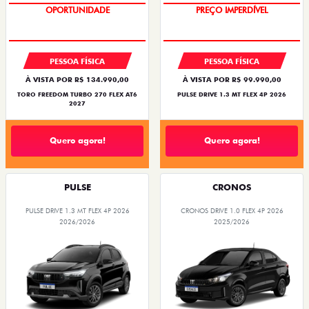
OPORTUNIDADE
PREÇO IMPERDÍVEL
SUPERVALORIZAÇÃO DO USADO
PESSOA FÍSICA
PESSOA FÍSICA
À VISTA POR R$ 134.990,00
À VISTA POR R$ 99.990,00
TORO FREEDOM TURBO 270 FLEX AT6
PULSE DRIVE 1.3 MT FLEX 4P 2026
2027
Quero agora!
Quero agora!
PULSE
CRONOS
PULSE DRIVE 1.3 MT FLEX 4P 2026
CRONOS DRIVE 1.0 FLEX 4P 2026
2026/2026
2025/2026