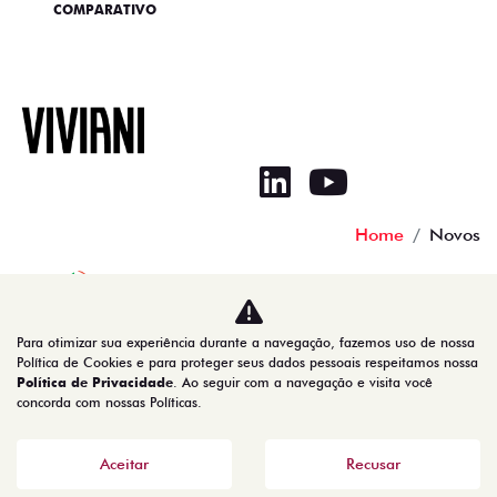
COMPARATIVO
Home
Novos
No trânsito, enxergar o outro salva vidas.
Para otimizar sua experiência durante a navegação, fazemos uso de nossa
Política de Cookies e para proteger seus dados pessoais respeitamos nossa
Política de Privacidade
. Ao seguir com a navegação e visita você
concorda com nossas Políticas.
00.550.527/0001-90
Aceitar
Recusar
Desenvolvido pela DEALERSPACE ® Direitos Reservados.