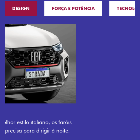
DESIGN
FORÇA E POTÊNCIA
TECNOLO
O VERDADEIRO 5 LUGARES E 4
PORTAS
Todo mundo pode viajar confortável na Fiat Strada,
que conta com cabine dupla de 5 lugares e 4 portas.