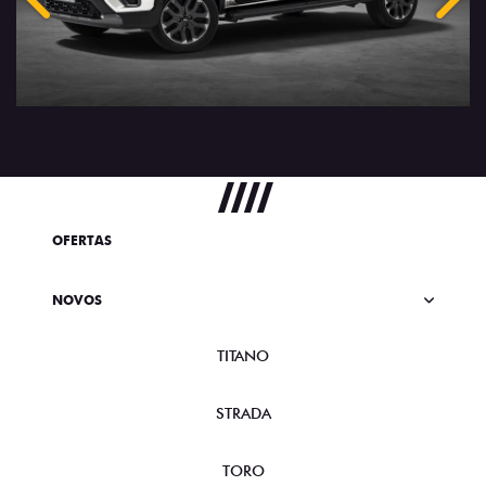
Anterior
Próx
OFERTAS
NOVOS
TITANO
STRADA
TORO