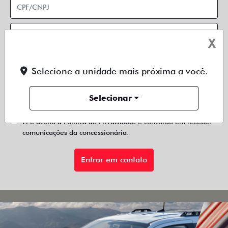
X
Selecione a unidade mais próxima a você.
Preferência de contato:
Selecionar
Whatsapp
Telefone
Email
Li e aceito a
Política de Privacidade
e concordo em receber
comunicações da concessionária.
Entrar em contato