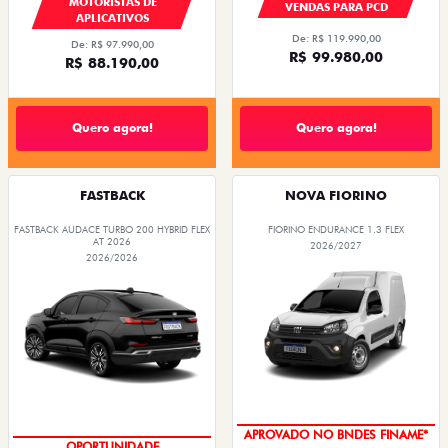
MOTORISTAS DE
VENDAS PARA PCD
APLICATIVOS
De: R$ 119.990,00
De: R$ 97.990,00
R$ 99.980,00
R$ 88.190,00
Quero agora!
Quero agora!
FASTBACK
NOVA FIORINO
FASTBACK AUDACE TURBO 200 HYBRID FLEX
FIORINO ENDURANCE 1.3 FLEX
AT 2026
2026/2027
2026/2026
APROVADO NO BNDES FINAME*
OPORTUNIDADE