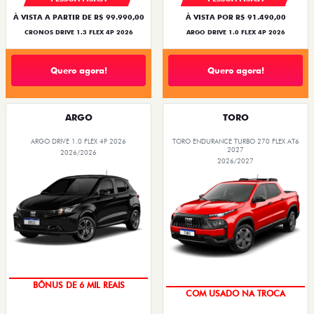
À VISTA A PARTIR DE R$ 99.990,00
À VISTA POR R$ 91.490,00
CRONOS DRIVE 1.3 FLEX 4P 2026
ARGO DRIVE 1.0 FLEX 4P 2026
Quero agora!
Quero agora!
ARGO
TORO
ARGO DRIVE 1.0 FLEX 4P 2026
TORO ENDURANCE TURBO 270 FLEX AT6
2027
2026/2026
2026/2027
TAXA ZERO
OPORTUNIDADE
BÔNUS DE 6 MIL REAIS
COM USADO NA TROCA