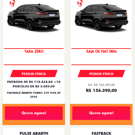
SAIA DE FIAT 0KM
TAXA ZERO
SAIA DE FIAT 0KM
PREÇO IMPERDÍVEL
PESSOA FÍSICA
PESSOA FÍSICA
ENTRADA DE R$ 118.434,84 +18
De: R$ 183.490,00
PARCELAS DE R$ 3.089,00
R$ 156.390,00
FASTBACK ABARTH TURBO 270 FLEX AT
2026
Quero agora!
Quero agora!
PULSE ABARTH
FASTBACK