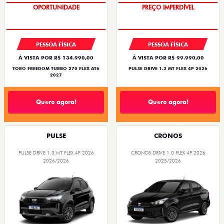
OPORTUNIDADE
PREÇO IMPERDÍVEL
SUPERVALORIZAÇÃO DO USADO
PESSOA FÍSICA
PESSOA FÍSICA
À VISTA POR R$ 134.990,00
À VISTA POR R$ 99.990,00
TORO FREEDOM TURBO 270 FLEX AT6
PULSE DRIVE 1.3 MT FLEX 4P 2026
2027
Quero agora!
Quero agora!
PULSE
CRONOS
PULSE DRIVE 1.3 MT FLEX 4P 2026
CRONOS DRIVE 1.0 FLEX 4P 2026
2026/2026
2025/2026