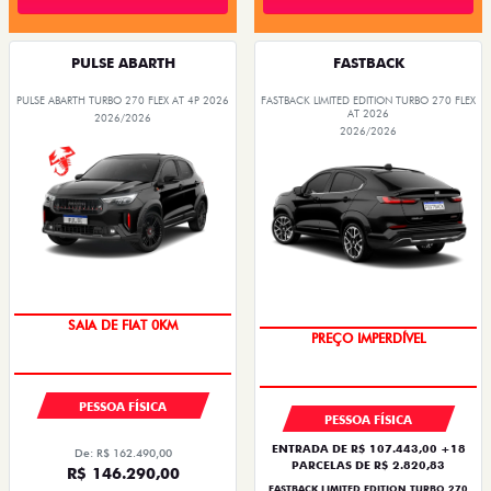
PULSE ABARTH
FASTBACK
PULSE ABARTH TURBO 270 FLEX AT 4P 2026
FASTBACK LIMITED EDITION TURBO 270 FLEX
AT 2026
2026/2026
2026/2026
COM USADO NA TROCA
SAIA DE FIAT 0KM
PREÇO IMPERDÍVEL
OPORTUNIDADE
PESSOA FÍSICA
PESSOA FÍSICA
ENTRADA DE R$ 107.443,00 +18
De: R$ 162.490,00
PARCELAS DE R$ 2.820,83
R$ 146.290,00
FASTBACK LIMITED EDITION TURBO 270