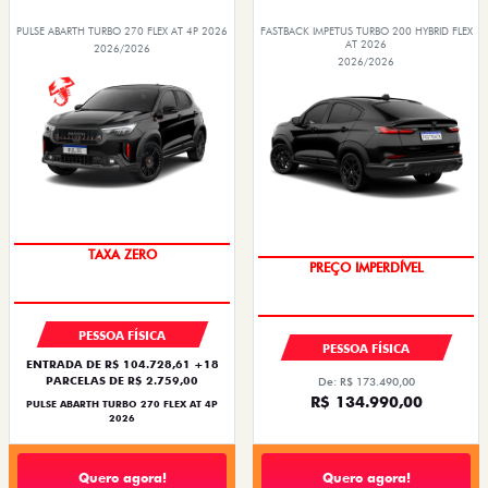
PULSE ABARTH TURBO 270 FLEX AT 4P 2026
FASTBACK IMPETUS TURBO 200 HYBRID FLEX
AT 2026
2026/2026
2026/2026
SAIA DE FIAT 0KM
TAXA ZERO
PREÇO IMPERDÍVEL
OPORTUNIDADE
PESSOA FÍSICA
PESSOA FÍSICA
ENTRADA DE R$ 104.728,61 +18
PARCELAS DE R$ 2.759,00
De: R$ 173.490,00
R$ 134.990,00
PULSE ABARTH TURBO 270 FLEX AT 4P
2026
Quero agora!
Quero agora!