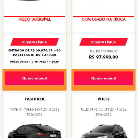
OPORTUNIDADE
SUPER DESCONTO
PREÇO IMPERDÍVEL
COM USADO NA TROCA
PESSOA FÍSICA
PESSOA FÍSICA
ENTRADA DE R$ 60.070,57 +36
De: R$ 108.990,00
PARCELAS DE R$ 1.489,00
R$ 97.990,00
PULSE DRIVE 1.3 MT FLEX 4P 2026
Quero agora!
Quero agora!
FASTBACK
PULSE
FASTBACK TURBO 200 FLEX AT 2026
PULSE DRIVE 1.3 AT FLEX 4P 2026
2026/2026
2026/2026