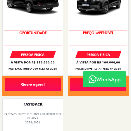
O SUV AUTOMÁTICO MAIS
BARATO DO BRASIL
OPORTUNIDADE
PREÇO IMPERDÍVEL
PESSOA FÍSICA
PESSOA FÍSICA
À VISTA POR R$ 119.990,00
À VISTA POR R$ 109.990,00
FASTBACK TURBO 200 FLEX AT 2026
PULSE DRIVE 1.3 AT FLEX 4P 2026
WhatsApp
Quero agora!
Quero agora!
FASTBACK
FASTBACK IMPETUS TURBO 200 HYBRID FLEX
AT 2026
2026/2026