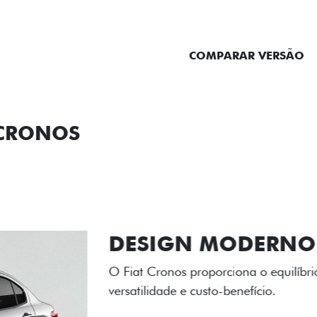
ENTRAR EM CONTATO
COMPARAR VERSÃO
 CRONOS
ORMANCE
SEGURANÇA
ACESSÓRIOS
SER
RODAS DE LI
As rodas de liga leve com
diamantado elevam o estil
personalidade para cada v