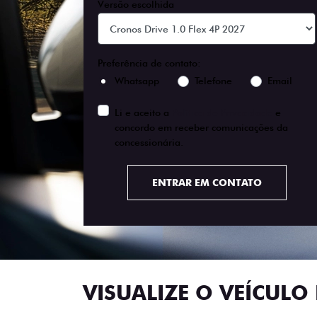
Versão escolhida
Preferência de contato:
Whatsapp
Telefone
Email
Li e aceito a
Política de Privacidade
e
concordo em receber comunicações da
concessionária.
ENTRAR EM CONTATO
VISUALIZE O VEÍCULO 