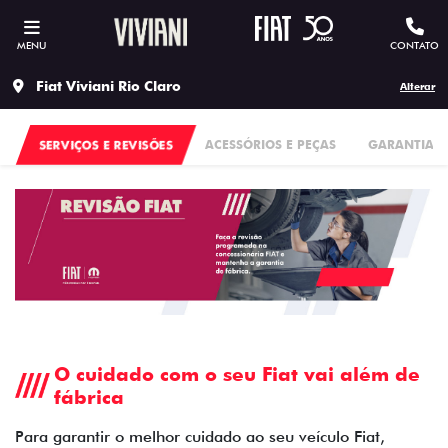
MENU
CONTATO
Fiat Viviani Rio Claro
Alterar
SERVIÇOS E REVISÕES
ACESSÓRIOS E PEÇAS
GARANTIA
O cuidado com o seu Fiat vai além de
fábrica
Para garantir o melhor cuidado ao seu veículo Fiat,