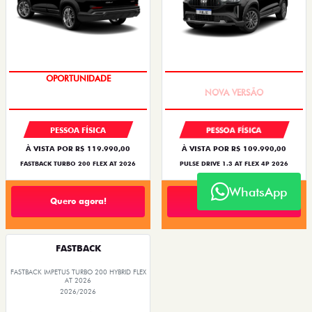
OPORTUNIDADE
PREÇO IMPERDÍVEL
PESSOA FÍSICA
PESSOA FÍSICA
À VISTA POR R$ 119.990,00
À VISTA POR R$ 109.990,00
FASTBACK TURBO 200 FLEX AT 2026
PULSE DRIVE 1.3 AT FLEX 4P 2026
WhatsApp
Quero agora!
Quero agora!
FASTBACK
FASTBACK IMPETUS TURBO 200 HYBRID FLEX
AT 2026
2026/2026