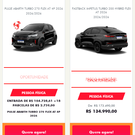
PULSE ABARTH TURBO 270 FLEX AT 4P 2026
FASTBACK IMPETUS TURBO 200 HYBRID FLEX
AT 2026
2026/2026
2026/2026
TAXA ZERO
PREÇO IMPERDÍVEL
PESSOA FÍSICA
PESSOA FÍSICA
ENTRADA DE R$ 104.728,61 +18
PARCELAS DE R$ 2.759,00
De: R$ 173.490,00
R$ 134.990,00
PULSE ABARTH TURBO 270 FLEX AT 4P
2026
Quero agora!
Quero agora!