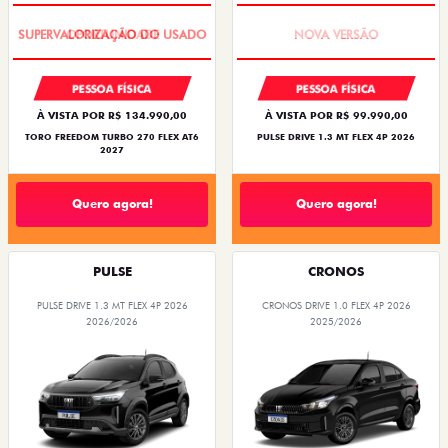
OPORTUNIDADE
PREÇO IMPERDÍVEL
PESSOA FÍSICA
PESSOA FÍSICA
À VISTA POR R$ 134.990,00
À VISTA POR R$ 99.990,00
TORO FREEDOM TURBO 270 FLEX AT6
PULSE DRIVE 1.3 MT FLEX 4P 2026
2027
Quero agora!
Quero agora!
PULSE
CRONOS
PULSE DRIVE 1.3 MT FLEX 4P 2026
CRONOS DRIVE 1.0 FLEX 4P 2026
2026/2026
2025/2026