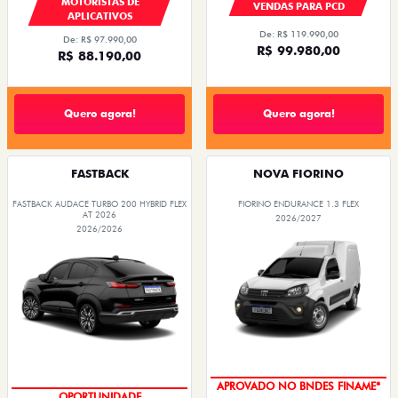
MOTORISTAS DE
VENDAS PARA PCD
APLICATIVOS
De: R$ 119.990,00
De: R$ 97.990,00
R$ 99.980,00
R$ 88.190,00
Quero agora!
Quero agora!
FASTBACK
NOVA FIORINO
FASTBACK AUDACE TURBO 200 HYBRID FLEX
FIORINO ENDURANCE 1.3 FLEX
AT 2026
2026/2027
2026/2026
APROVADO NO BNDES FINAME*
OPORTUNIDADE