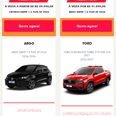
À VISTA A PARTIR DE R$ 99.990,00
À VISTA POR R$ 91.490,00
CRONOS DRIVE 1.3 FLEX 4P 2026
ARGO DRIVE 1.0 FLEX 4P 2026
Quero agora!
Quero agora!
ARGO
TORO
ARGO DRIVE 1.0 FLEX 4P 2026
TORO ENDURANCE TURBO 270 FLEX AT6
2027
2026/2026
2026/2027
BÔNUS DE 6 MIL REAIS
COM USADO NA TROCA