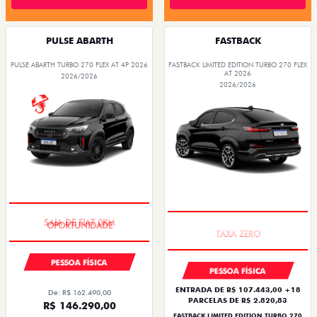
PULSE ABARTH
FASTBACK
PULSE ABARTH TURBO 270 FLEX AT 4P 2026
FASTBACK LIMITED EDITION TURBO 270 FLEX
AT 2026
2026/2026
2026/2026
SAIA DE FIAT 0KM
PREÇO IMPERDÍVEL
PESSOA FÍSICA
PESSOA FÍSICA
ENTRADA DE R$ 107.443,00 +18
De: R$ 162.490,00
PARCELAS DE R$ 2.820,83
R$ 146.290,00
FASTBACK LIMITED EDITION TURBO 270