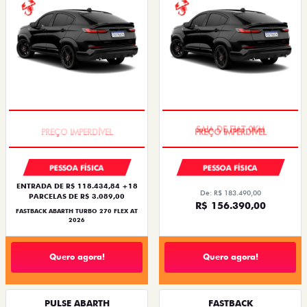
TAXA ZERO
SAIA DE FIAT 0KM
PESSOA FÍSICA
PESSOA FÍSICA
ENTRADA DE R$ 118.434,84 +18
De: R$ 183.490,00
PARCELAS DE R$ 3.089,00
R$ 156.390,00
FASTBACK ABARTH TURBO 270 FLEX AT
2026
Quero agora!
Quero agora!
PULSE ABARTH
FASTBACK