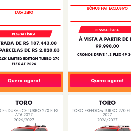
SUPER DESCONTO
PREÇO IMPERDÍVEL
BÔNUS FIAT EXCLUSIVO
TAXA ZERO
PESSOA FÍSICA
PESSOA FÍSICA
À VISTA A PARTIR DE 
RADA DE R$ 107.443,00
99.990,00
PARCELAS DE R$ 2.820,83
CRONOS DRIVE 1.3 FLEX 4P 
ACK LIMITED EDITION TURBO 270
FLEX AT 2026
Quero agora!
Quero agora!
TORO
TORO
 ENDURANCE TURBO 270 FLEX
TORO FREEDOM TURBO 270 FL
AT6 2027
2027
2026/2027
2026/2027