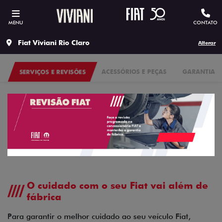
MENU
CONTATO
Fiat Viviani Rio Claro
Alterar
SERVIÇOS E REVISÕES
ACESSÓRIOS E PEÇAS
GARANTIA
O cuidado com o seu Fiat vai além de
fábrica
Para garantir o melhor cuidado ao seu veículo Fiat,