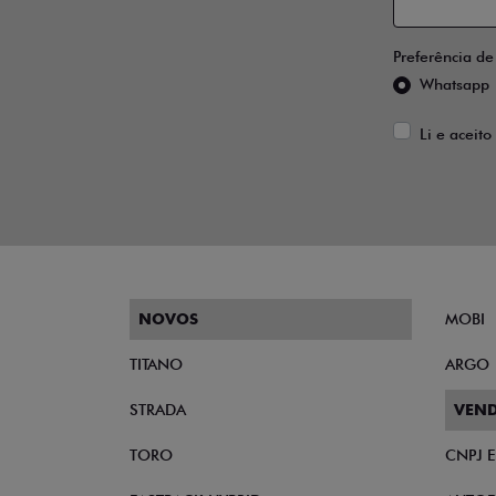
Preferência de
Whatsapp
Li e aceito
NOVOS
MOBI
TITANO
ARGO
STRADA
VEND
TORO
CNPJ 