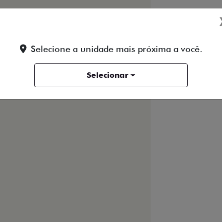
Selecione a unidade mais próxima a você.
TO
WHATSAPP
) 3526-2000
(19) 98125-0005
Selecionar