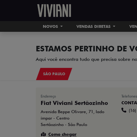
NOVOS
VENDAS DIRETAS
VEN
ESTAMOS PERTINHO DE V
Aqui você encontra tudo que precisa sobre no
SÃO PAULO
Endereço
Telefones
Fiat Viviani Sertãozinho
CONTA
(16
Avenida Beppe Olivare, 71, lado
ímpar - Centro
Sertãozinho - São Paulo
Como chegar