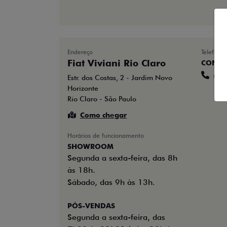
Endereço
Telefones
Fiat Viviani Rio Claro
CONTA
(19
Estr. dos Costas, 2 - Jardim Novo
Horizonte
Rio Claro - São Paulo
Como chegar
Horários de funcionamento
SHOWROOM
Segunda a sexta-feira, das 8h
às 18h.
Sábado, das 9h às 13h.
PÓS-VENDAS
Segunda a sexta-feira, das