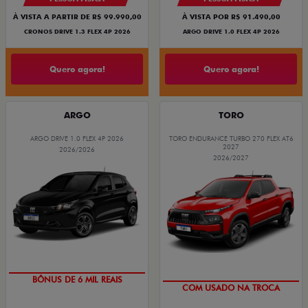
À VISTA A PARTIR DE R$ 99.990,00
À VISTA POR R$ 91.490,00
CRONOS DRIVE 1.3 FLEX 4P 2026
ARGO DRIVE 1.0 FLEX 4P 2026
Quero agora!
Quero agora!
ARGO
TORO
ARGO DRIVE 1.0 FLEX 4P 2026
TORO ENDURANCE TURBO 270 FLEX AT6
2027
2026/2026
2026/2027
TAXA ZERO
OPORTUNIDADE
BÔNUS DE 6 MIL REAIS
COM USADO NA TROCA