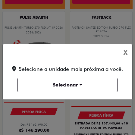
PULSE ABARTH
FASTBACK
PULSE ABARTH TURBO 270 FLEX AT 4P 2026
FASTBACK LIMITED EDITION TURBO 270 FLEX
AT 2026
2026/2026
2026/2026
X
Selecione a unidade mais próxima a você.
COM USADO NA TROCA
Selecionar
SAIA DE FIAT 0KM
PREÇO IMPERDÍVEL
OPORTUNIDADE
PESSOA FÍSICA
PESSOA FÍSICA
ENTRADA DE R$ 107.443,00 +18
De: R$ 162.490,00
PARCELAS DE R$ 2.820,83
R$ 146.290,00
FASTBACK LIMITED EDITION TURBO 270