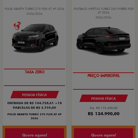
PULSE ABARTH TURBO 270 FLEX AT 4P 2026
FASTBACK IMPETUS TURBO 200 HYBRID FLEX
AT 2026
2026/2026
2026/2026
SAIA DE FIAT 0KM
TAXA ZERO
PREÇO IMPERDÍVEL
OPORTUNIDADE
PESSOA FÍSICA
PESSOA FÍSICA
ENTRADA DE R$ 104.728,61 +18
PARCELAS DE R$ 2.759,00
De: R$ 173.490,00
R$ 134.990,00
PULSE ABARTH TURBO 270 FLEX AT 4P
2026
Quero agora!
Quero agora!