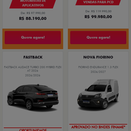
MOTORISTAS DE
VENDAS PARA PCD
APLICATIVOS
De: R$ 119.990,00
De: R$ 97.990,00
R$ 99.980,00
R$ 88.190,00
Quero agora!
Quero agora!
FASTBACK
NOVA FIORINO
FASTBACK AUDACE TURBO 200 HYBRID FLEX
FIORINO ENDURANCE 1.3 FLEX
AT 2026
2026/2027
2026/2026
APROVADO NO BNDES FINAME*
OPORTUNIDADE