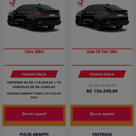
SAIA DE FIAT 0KM
TAXA ZERO
SAIA DE FIAT 0KM
PREÇO IMPERDÍVEL
PESSOA FÍSICA
PESSOA FÍSICA
ENTRADA DE R$ 118.434,84 +18
De: R$ 183.490,00
PARCELAS DE R$ 3.089,00
R$ 156.390,00
FASTBACK ABARTH TURBO 270 FLEX AT
2026
Quero agora!
Quero agora!
PULSE ABARTH
FASTBACK