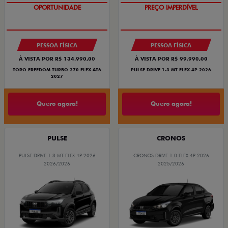
OPORTUNIDADE
PREÇO IMPERDÍVEL
SUPERVALORIZAÇÃO DO USADO
PESSOA FÍSICA
PESSOA FÍSICA
À VISTA POR R$ 134.990,00
À VISTA POR R$ 99.990,00
TORO FREEDOM TURBO 270 FLEX AT6
PULSE DRIVE 1.3 MT FLEX 4P 2026
2027
Quero agora!
Quero agora!
PULSE
CRONOS
PULSE DRIVE 1.3 MT FLEX 4P 2026
CRONOS DRIVE 1.0 FLEX 4P 2026
2026/2026
2025/2026