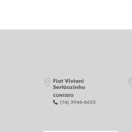
Fiat Viviani
Sertãozinho
CONTATO
(16) 3946-6633