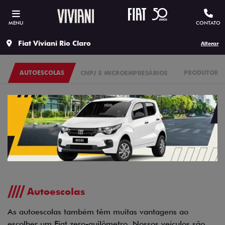
MENU
CONTATO
Fiat Viviani Rio Claro
Alterar
AUTOESCOLAS
CNPJ E MICROEMPRESÁRIOS
PRODUTORES
Autoescolas
As autoescolas também têm muitas vantagens ao
escolher um Fiat zero-quilômetro. Nossos veículos são