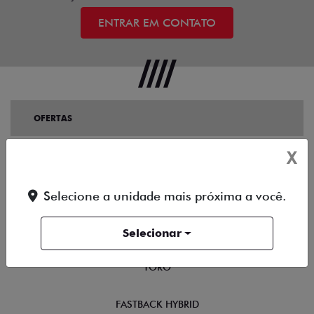
ENTRAR EM CONTATO
OFERTAS
X
NOVOS
TITANO
Selecione a unidade mais próxima a você.
STRADA
Selecionar
TORO
FASTBACK HYBRID