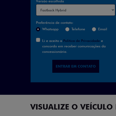
Versão escolhida
Preferência de contato:
Whatsapp
Telefone
Email
Li e aceito a
Política de Privacidade
e
concordo em receber comunicações da
concessionária.
ENTRAR EM CONTATO
VISUALIZE O VEÍCULO 