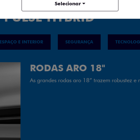
Selecionar
 PULSE HYBRID
ESPAÇO E INTERIOR
SEGURANÇA
TECNOLOG
FAROL FULL 
Tecnologia dos faróis tot
luminosidade, maior durab