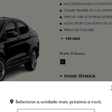
AR-CONDICIONADO AUTOMÁTICO 
CÂMERA TRASEIRA EM ALTA DEFIN
DRIVE BY WIRE (CONTROLE ELETR
MODO SPORT COM BOTÃO DE A
FREIOS ABS COM EBD
VER MAIS
Preto Vulcano
FICHA TÉCNICA
ENTRAR EM CONTATO
Selecione a unidade mais próxima a você.