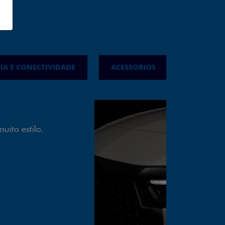
IA E CONECTIVIDADE
ACESSÓRIOS
IPVA
LED
almente em LED garante melhor
ilidade e mais economia para você.