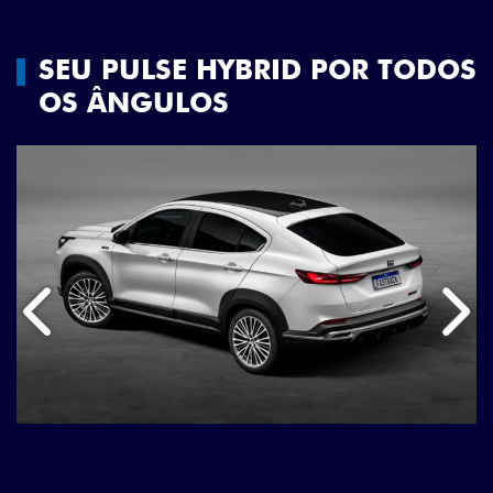
SEU PULSE HYBRID POR TODOS
OS ÂNGULOS
Anterior
Próx