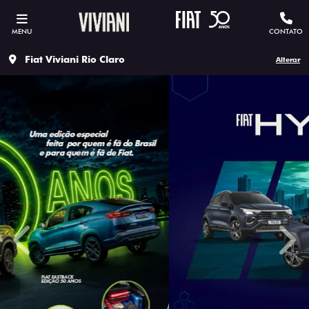
MENU
CONTATO
Fiat Viviani Rio Claro
Alterar
templates.template-01.components.carousel.texts.contro
temp