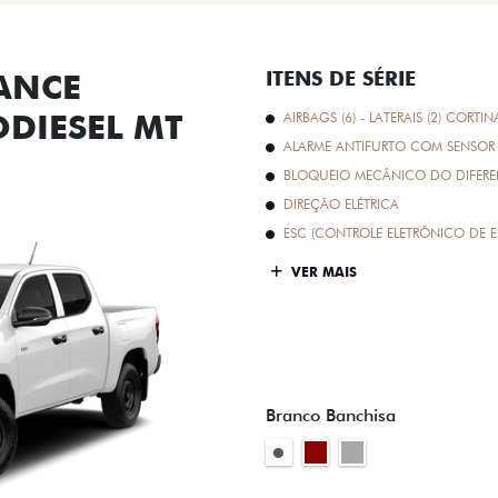
ANCE
ITENS DE SÉRIE
ODIESEL MT
AIRBAGS (6) - LATERAIS (2) CORTIN
ALARME ANTIFURTO COM SENSOR 
BLOQUEIO MECÂNICO DO DIFEREN
DIREÇÃO ELÉTRICA
ESC (CONTROLE ELETRÔNICO DE E
VER MAIS
Branco Banchisa