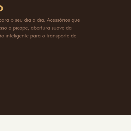
OAD
ualquer desafio. O Pack off-road combina
é 3,5 toneladas, alargadores de para-
ecendo mais capacidade de reboque,
oceria e um visual ainda mais imponente
rreno com confiança.
ia