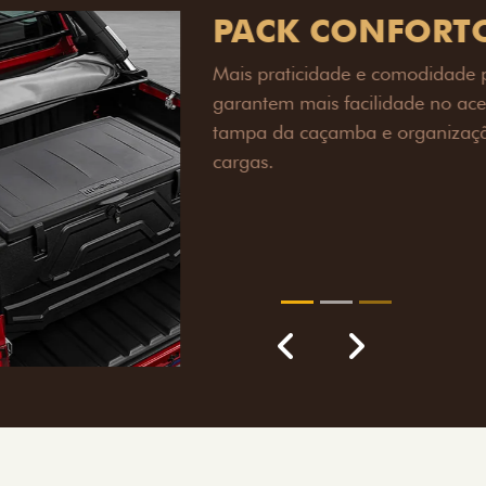
PACK OFF-R
Prepare sua picape para q
engate de reboque para at
lamas e overbumper, ofer
proteção extra para a carr
para enfrentar qualquer te
Próximo
Previous
Next
Pack tecnolog