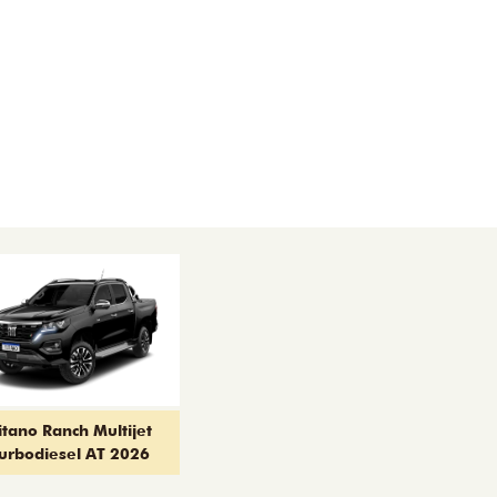
itano Ranch Multijet
urbodiesel AT 2026