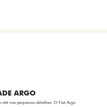
VIÇOS
FIAT + SEM PARAR
 E DESIGN INTERNO
ogo Fiat também aparecem no interior do