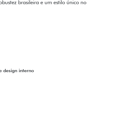
to impecável e detalhes escurecidos.
uzes