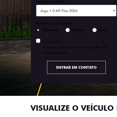
Versão escolhida
Preferência de contato:
Whatsapp
Telefone
Email
Li e aceito a
Política de Privacidade
e
concordo em receber comunicações da
concessionária.
ENTRAR EM CONTATO
VISUALIZE O VEÍCULO 