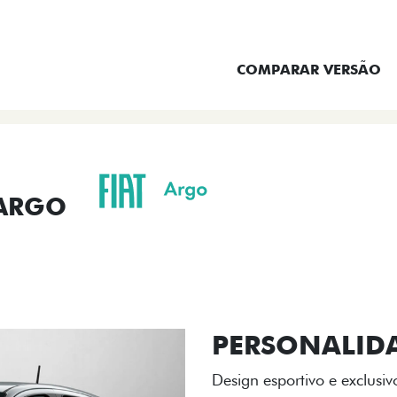
ENTRAR EM CONTATO
COMPARAR VERSÃO
 ARGO
ORMANCE
SEGURANÇA
ACESSÓRIOS
SER
ACABAMENTO
A flag italiana e o novo l