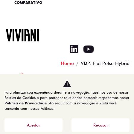
COMPARATIVO
Home
VDP: Fiat Pulse Hybrid
No trânsito, enxergar o outro salva vidas.
Para otimizar sua experiência durante a navegação, fazemos uso de nossa
Política de Cookies e para proteger seus dados pessoais respeitamos nossa
Política de Privacidade
. Ao seguir com a navegação e visita você
concorda com nossas Políticas.
00.550.527/0001-90
Aceitar
Recusar
Desenvolvido pela DEALERSPACE ® Direitos Reservados.