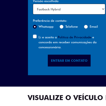
Versão escolhida
Preferência de contato:
Whatsapp
Telefone
Email
Li e aceito a
Política de Privacidade
e
concordo em receber comunicações da
concessionária.
ENTRAR EM CONTATO
VISUALIZE O VEÍCULO 