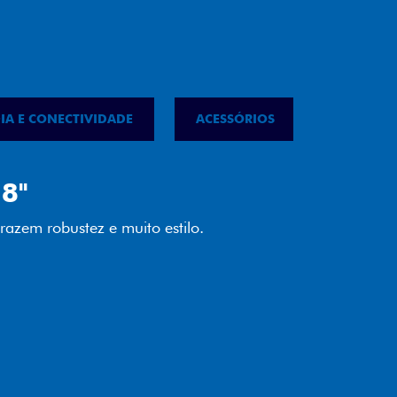
IA E CONECTIVIDADE
ACESSÓRIOS
IPVA
LED
almente em LED garante melhor
ilidade e mais economia para você.