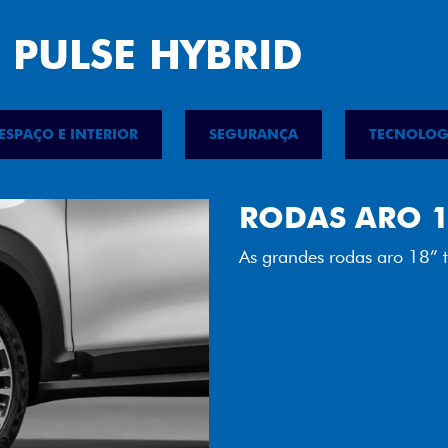
 PULSE HYBRID
ESPAÇO E INTERIOR
SEGURANÇA
TECNOLOG
FAROL FULL 
Tecnologia dos faróis tot
luminosidade, maior durab