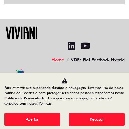
Home
VDP: Fiat Fastback Hybrid
No trânsito, enxergar o outro salva vidas.
Para otimizar sua experiência durante a navegação, fazemos uso de nossa
Política de Cookies e para proteger seus dados pessoais respeitamos nossa
Política de Privacidade
. Ao seguir com a navegação e visita você
concorda com nossas Políticas.
00.550.527/0001-90
Aceitar
Recusar
Desenvolvido pela DEALERSPACE ® Direitos Reservados.