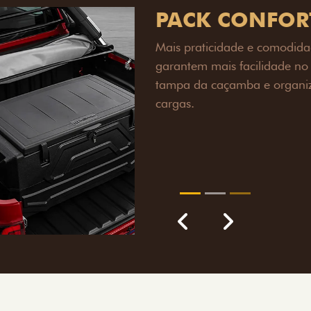
PACK OFF-R
Prepare sua picape para q
engate de reboque para at
lamas e overbumper, ofer
proteção extra para a carr
para enfrentar qualquer te
Próximo
Previous
Next
Pack tecnolog