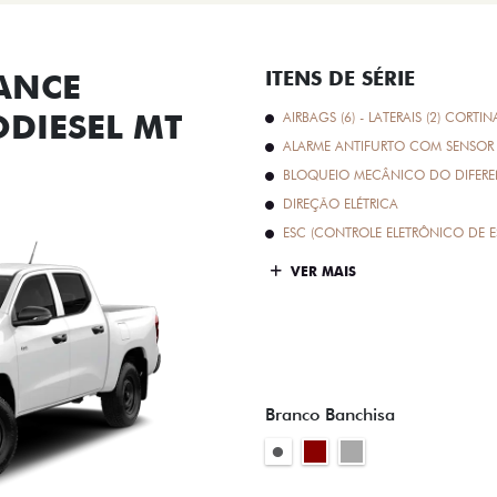
ANCE
ITENS DE SÉRIE
ODIESEL MT
AIRBAGS (6) - LATERAIS (2) CORTIN
ALARME ANTIFURTO COM SENSOR 
BLOQUEIO MECÂNICO DO DIFEREN
DIREÇÃO ELÉTRICA
ESC (CONTROLE ELETRÔNICO DE E
VER MAIS
Branco Banchisa