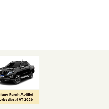
itano Ranch Multijet
urbodiesel AT 2026