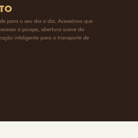
OAD
ualquer desafio. O Pack off-road combina
é 3,5 toneladas, alargadores de para-
ecendo mais capacidade de reboque,
oceria e um visual ainda mais imponente
rreno com confiança.
ia