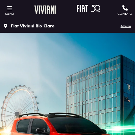
MENU
CONTATO
Fiat Viviani Rio Claro
Alterar
ESTOU INTERESSADO
Versão escolhida