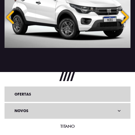
Anterior
Próx
OFERTAS
NOVOS
TITANO