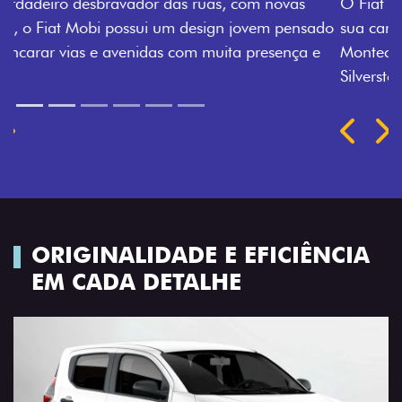
O Fiat Mobi tem sempre uma opção de cor que é a
sua cara. Escolha entre o Preto Vulcano, Vermelho
Montecarlo, Branco Banchisa, Prata Bari e Cinza
Silverstone.
Próximo
Previous
Next
Rodas de liga leve
ORIGINALIDADE E EFICIÊNCIA
EM CADA DETALHE