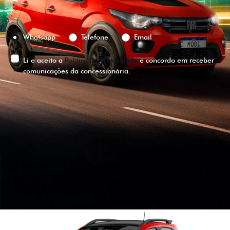
Preferência de contato:
Whatsapp
Telefone
Email
Li e aceito a
Política de Privacidade
e concordo em receber
comunicações da concessionária.
ENTRAR EM CONTATO
VISUALIZE O
VEÍCULO EM
360°