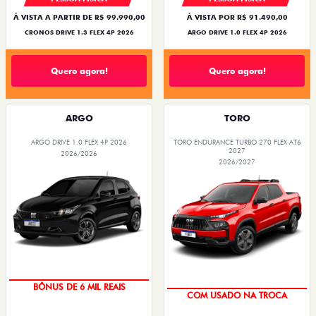
À VISTA A PARTIR DE R$ 99.990,00
À VISTA POR R$ 91.490,00
CRONOS DRIVE 1.3 FLEX 4P 2026
ARGO DRIVE 1.0 FLEX 4P 2026
Quero agora!
Quero agora!
ARGO
TORO
ARGO DRIVE 1.0 FLEX 4P 2026
TORO ENDURANCE TURBO 270 FLEX AT6
2027
2026/2026
2026/2027
BÔNUS DE 6 MIL REAIS
COM USADO NA TROCA