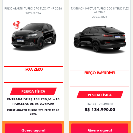
PULSE ABARTH TURBO 270 FLEX AT 4P 2026
FASTBACK IMPETUS TURBO 200 HYBRID FLEX
AT 2026
2026/2026
2026/2026
TAXA ZERO
PREÇO IMPERDÍVEL
PESSOA FÍSICA
PESSOA FÍSICA
ENTRADA DE R$ 104.728,61 +18
PARCELAS DE R$ 2.759,00
De: R$ 173.490,00
R$ 134.990,00
PULSE ABARTH TURBO 270 FLEX AT 4P
2026
Quero agora!
Quero agora!