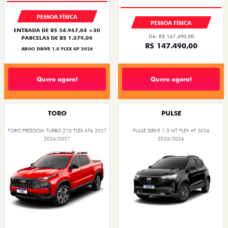
PESSOA FÍSICA
PESSOA FÍSICA
ENTRADA DE R$ 54.967,04 +30
De: R$ 167.490,00
PARCELAS DE R$ 1.379,00
R$ 147.490,00
ARGO DRIVE 1.0 FLEX 4P 2026
Quero agora!
Quero agora!
TORO
PULSE
TORO FREEDOM TURBO 270 FLEX AT6 2027
PULSE DRIVE 1.3 MT FLEX 4P 2026
2026/2027
2026/2026