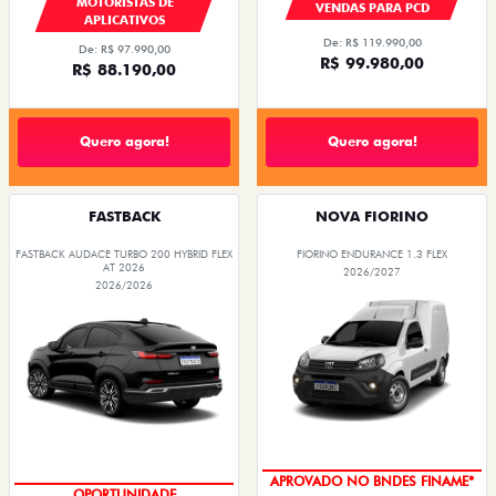
MOTORISTAS DE
VENDAS PARA PCD
APLICATIVOS
De: R$ 119.990,00
De: R$ 97.990,00
R$ 99.980,00
R$ 88.190,00
Quero agora!
Quero agora!
FASTBACK
NOVA FIORINO
FASTBACK AUDACE TURBO 200 HYBRID FLEX
FIORINO ENDURANCE 1.3 FLEX
AT 2026
2026/2027
2026/2026
APROVADO NO BNDES FINAME*
OPORTUNIDADE