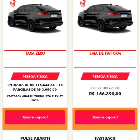
TAXA ZERO
SAIA DE FIAT 0KM
PESSOA FÍSICA
PESSOA FÍSICA
ENTRADA DE R$ 118.434,84 +18
De: R$ 183.490,00
PARCELAS DE R$ 3.089,00
R$ 156.390,00
FASTBACK ABARTH TURBO 270 FLEX AT
2026
Quero agora!
Quero agora!
PULSE ABARTH
FASTBACK