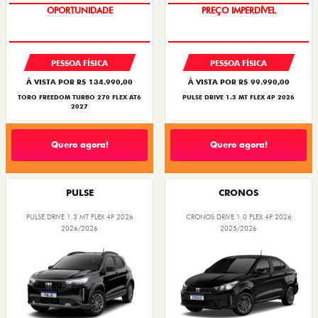
OPORTUNIDADE
PREÇO IMPERDÍVEL
PESSOA FÍSICA
PESSOA FÍSICA
À VISTA POR R$ 134.990,00
À VISTA POR R$ 99.990,00
TORO FREEDOM TURBO 270 FLEX AT6
PULSE DRIVE 1.3 MT FLEX 4P 2026
2027
Quero agora!
Quero agora!
PULSE
CRONOS
PULSE DRIVE 1.3 MT FLEX 4P 2026
CRONOS DRIVE 1.0 FLEX 4P 2026
2026/2026
2025/2026