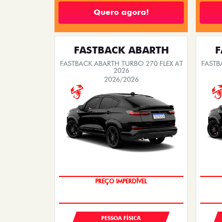
Quero agora!
FASTBACK ABARTH
F
FASTBACK ABARTH TURBO 270 FLEX AT
FASTB
2026
2026/2026
TAXA ZERO
PREÇO IMPERDÍVEL
PESSOA FÍSICA