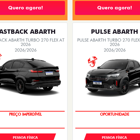
Quero agora!
Quero agora!
ASTBACK ABARTH
PULSE ABARTH
ACK ABARTH TURBO 270 FLEX AT
PULSE ABARTH TURBO 270 FLEX
2026
2026
2026/2026
2026/2026
TAXA ZERO
SAIA DE FIAT 0KM
PREÇO IMPERDÍVEL
OPORTUNIDADE
PESSOA FÍSICA
PESSOA FÍSICA