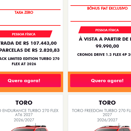
SUPER DESCONTO
PREÇO IMPERDÍVEL
BÔNUS FIAT EXCLUSIVO
TAXA ZERO
PESSOA FÍSICA
PESSOA FÍSICA
À VISTA A PARTIR DE 
RADA DE R$ 107.443,00
99.990,00
PARCELAS DE R$ 2.820,83
CRONOS DRIVE 1.3 FLEX 4P 
ACK LIMITED EDITION TURBO 270
FLEX AT 2026
Quero agora!
Quero agora!
TORO
TORO
 ENDURANCE TURBO 270 FLEX
TORO FREEDOM TURBO 270 FL
AT6 2027
2027
2026/2027
2026/2027