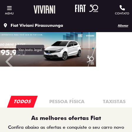
MENU
CONTATO
Fiat Viviani Pirassununga
Alterar
Ver texto legal
templates.template-01.components.carousel.texts.contro
temp
TODOS
PESSOA FÍSICA
TAXISTAS
As melhores ofertas Fiat
Confira abaixo as ofertas e conquiste o seu carro novo
Fiat. As ofertas tem prazo para acabar, então corra
garantir o seu.