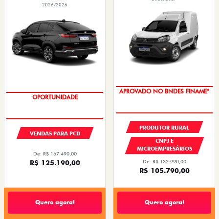
APROVADO NO BNDES FINAME*
OPORTUNIDADE
PRODUTOR RURAL
VENDAS PARA PCD
CNPJ E
MICROEMPRESÁRIOS
De: R$ 167.490,00
De: R$ 132.990,00
R$ 125.190,00
R$ 105.790,00
Quero agora!
Quero agora!
PULSE
NOVA FIORINO
PULSE DRIVE 1.3 AT FLEX 4P 2026
FIORINO ENDURANCE 1.3 FLEX
2026/2026
2026/2027