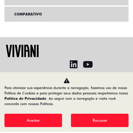
Home
Ofertas
No trânsito, enxergar o outro salva vidas.
Para otimizar sua experiência durante a navegação, fazemos uso de nossa
Política de Cookies e para proteger seus dados pessoais respeitamos nossa
Política de Privacidade
. Ao seguir com a navegação e visita você
concorda com nossas Políticas.
00.550.527/0002-70
Aceitar
Recusar
Desenvolvido pela DEALERSPACE ® Direitos Reservados.