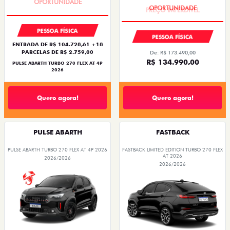
ENTRADA DE R$ 104.728,61 +18
PARCELAS DE R$ 2.759,00
De: R$ 173.490,00
R$ 134.990,00
PULSE ABARTH TURBO 270 FLEX AT 4P
2026
Quero agora!
Quero agora!
PULSE ABARTH
FASTBACK
PULSE ABARTH TURBO 270 FLEX AT 4P 2026
FASTBACK LIMITED EDITION TURBO 270 FLEX
AT 2026
2026/2026
2026/2026
SAIA DE FIAT 0KM
PREÇO IMPERDÍVEL