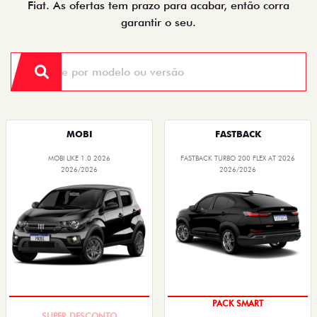
MOBI
FASTBACK
MOBI LIKE 1.0 2026
FASTBACK TURBO 200 FLEX AT 2026
2026/2026
2026/2026
TAXA ZERO
PACK SMART
PESSOA FÍSICA
TAXISTAS
De: R$ 85.490,00
De: R$ 126.990,00