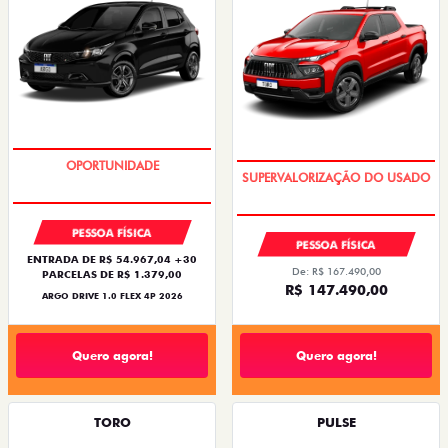
BÔNUS DE 6 MIL REAIS
COM USADO NA TROCA
PESSOA FÍSICA
PESSOA FÍSICA
ENTRADA DE R$ 54.967,04 +30
De: R$ 167.490,00
PARCELAS DE R$ 1.379,00
R$ 147.490,00
ARGO DRIVE 1.0 FLEX 4P 2026
Quero agora!
Quero agora!
TORO
PULSE
TORO FREEDOM TURBO 270 FLEX AT6 2027
PULSE DRIVE 1.3 MT FLEX 4P 2026
2026/2027
2026/2026