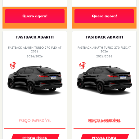
FASTBACK ABARTH
FASTBACK ABARTH
FASTBACK ABARTH TURBO 270 FLEX AT
FASTBACK ABARTH TURBO 270 FLEX AT
2026
2026
2026/2026
2026/2026
TAXA ZERO
SAIA DE FIAT 0KM
PESSOA FÍSICA
PESSOA FÍSICA
ENTRADA DE R$ 118.434,84 +18
De: R$ 183.490,00
PARCELAS DE R$ 3.089,00
R$ 156.390,00
FASTBACK ABARTH TURBO 270 FLEX AT
2026