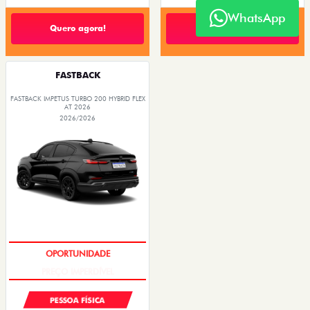
WhatsApp
FASTBACK
FASTBACK IMPETUS TURBO 200 HYBRID FLEX
AT 2026
2026/2026
PREÇO IMPERDÍVEL
PESSOA FÍSICA
ENTRADA DE R$ 67.661,10 +24
PARCELAS DE R$ 6.152,10
FASTBACK IMPETUS TURBO 200 HYBRID
FLEX AT 2026