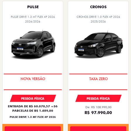
PREÇO IMPERDÍVEL
COM USADO NA TROCA
PESSOA FÍSICA
PESSOA FÍSICA
ENTRADA DE R$ 60.070,57 +36
De: R$ 108.990,00
PARCELAS DE R$ 1.489,00
R$ 97.990,00
PULSE DRIVE 1.3 MT FLEX 4P 2026
Quero agora!
Quero agora!
FASTBACK
PULSE