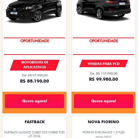
OPORTUNIDADE
OPORTUNIDADE
MOTORISTAS DE
VENDAS PARA PCD
APLICATIVOS
De: R$ 119.990,00
De: R$ 97.990,00
R$ 99.980,00
R$ 88.190,00
Quero agora!
Quero agora!
FASTBACK
NOVA FIORINO
FASTBACK AUDACE TURBO 200 HYBRID FLEX
FIORINO ENDURANCE 1.3 FLEX
AT 2026
2026/2027
2026/2026