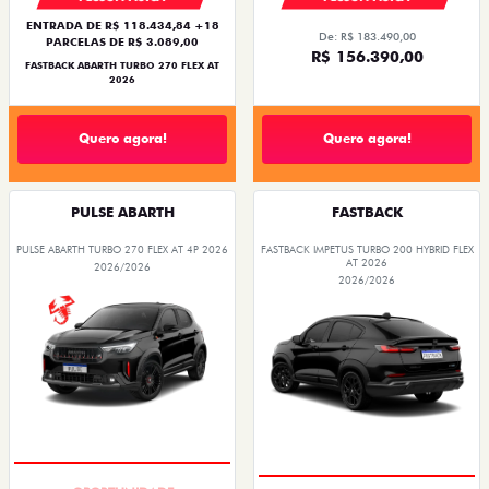
Quero agora!
Quero agora!
PULSE ABARTH
FASTBACK
PULSE ABARTH TURBO 270 FLEX AT 4P 2026
FASTBACK IMPETUS TURBO 200 HYBRID FLEX
AT 2026
2026/2026
2026/2026
TAXA ZERO
PREÇO IMPERDÍVEL
PESSOA FÍSICA
PESSOA FÍSICA