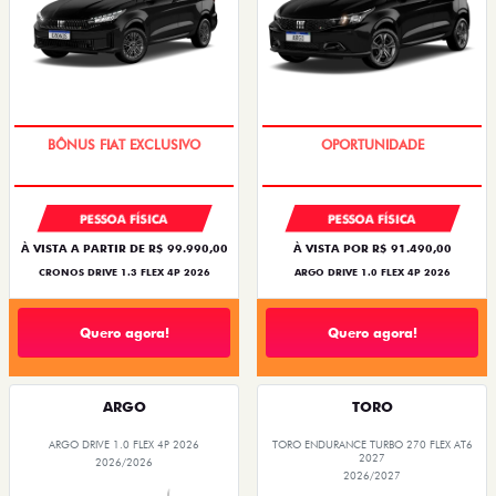
SUPER DESCONTO
BÔNUS DE 6 MIL REAIS
PESSOA FÍSICA
PESSOA FÍSICA
À VISTA A PARTIR DE R$ 99.990,00
À VISTA POR R$ 91.490,00
CRONOS DRIVE 1.3 FLEX 4P 2026
ARGO DRIVE 1.0 FLEX 4P 2026
Quero agora!
Quero agora!
ARGO
TORO
ARGO DRIVE 1.0 FLEX 4P 2026
TORO ENDURANCE TURBO 270 FLEX AT6
2027
2026/2026
2026/2027