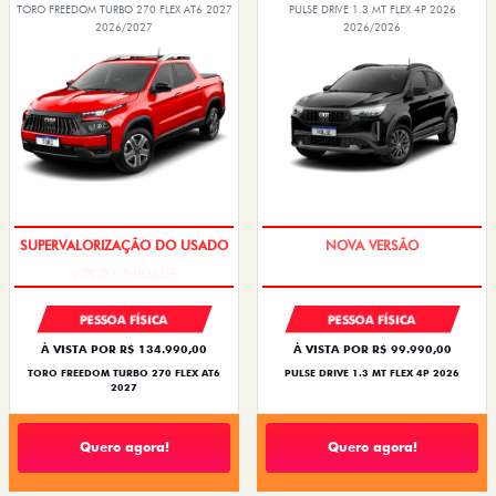
OPORTUNIDADE
PREÇO IMPERDÍVEL
PESSOA FÍSICA
PESSOA FÍSICA
À VISTA POR R$ 134.990,00
À VISTA POR R$ 99.990,00
TORO FREEDOM TURBO 270 FLEX AT6
PULSE DRIVE 1.3 MT FLEX 4P 2026
2027
Quero agora!
Quero agora!
PULSE
CRONOS
PULSE DRIVE 1.3 MT FLEX 4P 2026
CRONOS DRIVE 1.0 FLEX 4P 2026
2026/2026
2025/2026