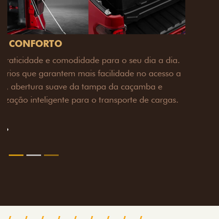
PACK OFF-ROAD
Prepare sua picape para qualquer desafio. O Pack
off-road combina engate de reboque para até 3,5
toneladas, alargadores de para-lamas e overbumper,
oferecendo mais capacidade de reboque, proteção
extra para a carroceria e um visual ainda mais
imponente para enfrentar qualquer terreno com
confiança.
Próximo
Previous
Next
Pack tecnologia