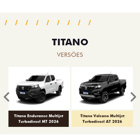
TITANO
VERSÕES
Anterior
P
Titano Endurance Multijet
Titano Volcano Multijet
Turbodiesel MT 2026
Turbodiesel AT 2026