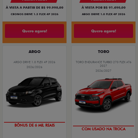
À VISTA A PARTIR DE R$ 99.990,00
À VISTA POR R$ 91.490,00
CRONOS DRIVE 1.3 FLEX 4P 2026
ARGO DRIVE 1.0 FLEX 4P 2026
Quero agora!
Quero agora!
ARGO
TORO
ARGO DRIVE 1.0 FLEX 4P 2026
TORO ENDURANCE TURBO 270 FLEX AT6
2027
2026/2026
2026/2027
BÔNUS DE 6 MIL REAIS
COM USADO NA TROCA