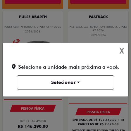
PULSE ABARTH
FASTBACK
PULSE ABARTH TURBO 270 FLEX AT 4P 2026
FASTBACK LIMITED EDITION TURBO 270 FLEX
AT 2026
2026/2026
2026/2026
X
Selecione a unidade mais próxima a você.
Selecionar
SAIA DE FIAT 0KM
PREÇO IMPERDÍVEL
PESSOA FÍSICA
PESSOA FÍSICA
ENTRADA DE R$ 107.443,00 +18
De: R$ 162.490,00
PARCELAS DE R$ 2.820,83
R$ 146.290,00
FASTBACK LIMITED EDITION TURBO 270