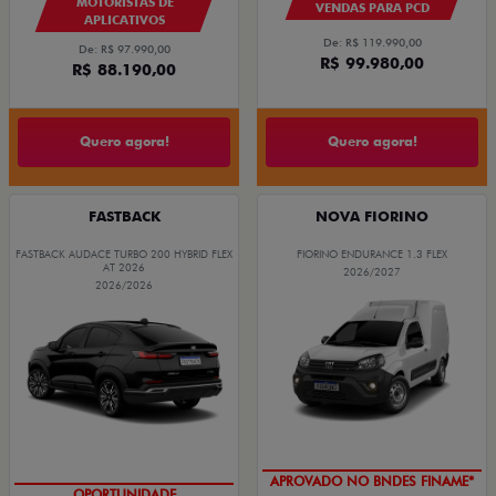
MOTORISTAS DE
VENDAS PARA PCD
APLICATIVOS
De: R$ 119.990,00
De: R$ 97.990,00
R$ 99.980,00
R$ 88.190,00
Quero agora!
Quero agora!
FASTBACK
NOVA FIORINO
FASTBACK AUDACE TURBO 200 HYBRID FLEX
FIORINO ENDURANCE 1.3 FLEX
AT 2026
2026/2027
2026/2026
APROVADO NO BNDES FINAME*
OPORTUNIDADE