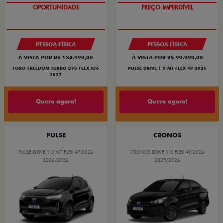
OPORTUNIDADE
PREÇO IMPERDÍVEL
PESSOA FÍSICA
PESSOA FÍSICA
À VISTA POR R$ 134.990,00
À VISTA POR R$ 99.990,00
TORO FREEDOM TURBO 270 FLEX AT6
PULSE DRIVE 1.3 MT FLEX 4P 2026
2027
Quero agora!
Quero agora!
PULSE
CRONOS
PULSE DRIVE 1.3 MT FLEX 4P 2026
CRONOS DRIVE 1.0 FLEX 4P 2026
2026/2026
2025/2026