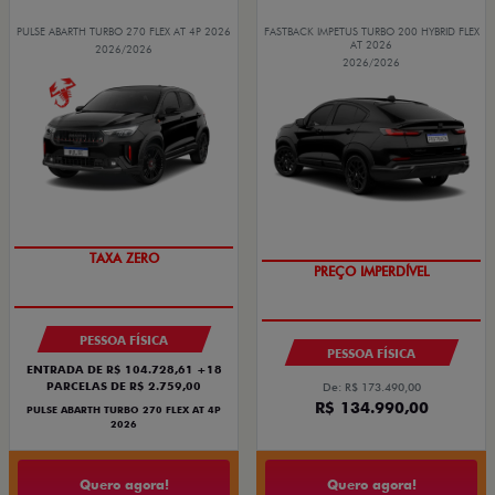
PULSE ABARTH TURBO 270 FLEX AT 4P 2026
FASTBACK IMPETUS TURBO 200 HYBRID FLEX
AT 2026
2026/2026
2026/2026
TAXA ZERO
PREÇO IMPERDÍVEL
PESSOA FÍSICA
PESSOA FÍSICA
ENTRADA DE R$ 104.728,61 +18
PARCELAS DE R$ 2.759,00
De: R$ 173.490,00
R$ 134.990,00
PULSE ABARTH TURBO 270 FLEX AT 4P
2026
Quero agora!
Quero agora!