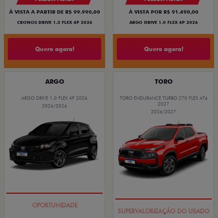
À VISTA A PARTIR DE R$ 99.990,00
À VISTA POR R$ 91.490,00
CRONOS DRIVE 1.3 FLEX 4P 2026
ARGO DRIVE 1.0 FLEX 4P 2026
Quero agora!
Quero agora!
ARGO
TORO
ARGO DRIVE 1.0 FLEX 4P 2026
TORO ENDURANCE TURBO 270 FLEX AT6
2027
2026/2026
2026/2027
BÔNUS DE 6 MIL REAIS
COM USADO NA TROCA