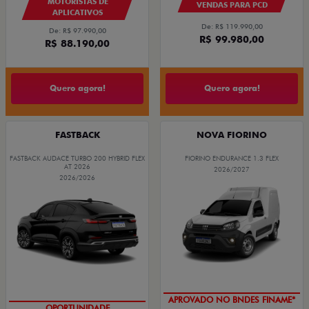
MOTORISTAS DE
VENDAS PARA PCD
APLICATIVOS
De: R$ 119.990,00
De: R$ 97.990,00
R$ 99.980,00
R$ 88.190,00
Quero agora!
Quero agora!
FASTBACK
NOVA FIORINO
FASTBACK AUDACE TURBO 200 HYBRID FLEX
FIORINO ENDURANCE 1.3 FLEX
AT 2026
2026/2027
2026/2026
APROVADO NO BNDES FINAME*
OPORTUNIDADE