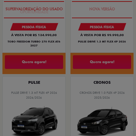
OPORTUNIDADE
PREÇO IMPERDÍVEL
PESSOA FÍSICA
PESSOA FÍSICA
À VISTA POR R$ 134.990,00
À VISTA POR R$ 99.990,00
TORO FREEDOM TURBO 270 FLEX AT6
PULSE DRIVE 1.3 MT FLEX 4P 2026
2027
Quero agora!
Quero agora!
PULSE
CRONOS
PULSE DRIVE 1.3 MT FLEX 4P 2026
CRONOS DRIVE 1.0 FLEX 4P 2026
2026/2026
2025/2026