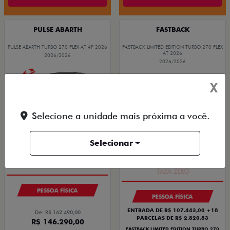
PULSE ABARTH
FASTBACK
PULSE ABARTH TURBO 270 FLEX AT 4P 2026
FASTBACK LIMITED EDITION TURBO 270 FLEX
AT 2026
2026/2026
2026/2026
X
Selecione a unidade mais próxima a você.
Selecionar
SAIA DE FIAT 0KM
PREÇO IMPERDÍVEL
PESSOA FÍSICA
PESSOA FÍSICA
ENTRADA DE R$ 107.443,00 +18
De: R$ 162.490,00
PARCELAS DE R$ 2.820,83
R$ 146.290,00
FASTBACK LIMITED EDITION TURBO 270