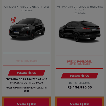
PULSE ABARTH TURBO 270 FLEX AT 4P 2026
FASTBACK IMPETUS TURBO 200 HYBRID FLEX
AT 2026
2026/2026
2026/2026
TAXA ZERO
PREÇO IMPERDÍVEL
PESSOA FÍSICA
PESSOA FÍSICA
ENTRADA DE R$ 104.728,61 +18
PARCELAS DE R$ 2.759,00
De: R$ 173.490,00
R$ 134.990,00
PULSE ABARTH TURBO 270 FLEX AT 4P
2026
Quero agora!
Quero agora!