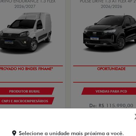
ORINO ENDURANCE 1.3 FLEX
PULSE DRIVE 1.3 AT FLEX 4P 
2026/2027
2026/2026
PROVADO NO BNDES FINAME*
OPORTUNIDADE
PRODUTOR RURAL
VENDAS PARA PCD
CNPJ E MICROEMPRESÁRIOS
De: R$ 115.990,00
De: R$ 132.990,00
R$ 98.890,0
$ 105.790,00
Selecione a unidade mais próxima a você.