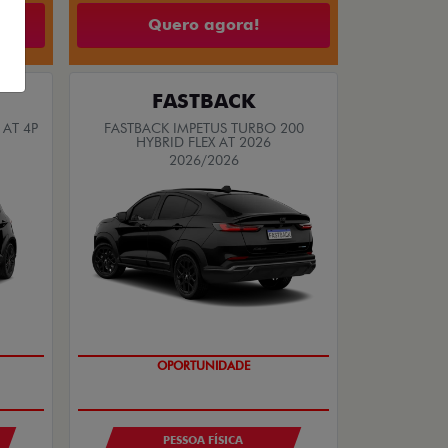
Quero agora!
FASTBACK
 AT 4P
FASTBACK IMPETUS TURBO 200
HYBRID FLEX AT 2026
2026/2026
OPORTUNIDADE
PREÇO IMPERDÍVEL
PESSOA FÍSICA