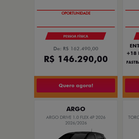
OPORTUNIDADE
SAIA DE FIAT 0KM
PESSOA FÍSICA
ENT
De: R$ 162.490,00
+18 
R$ 146.290,00
FASTB
Quero agora!
ARGO
ARGO DRIVE 1.0 FLEX 4P 2026
TORO
2026/2026