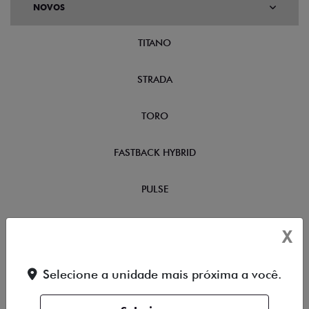
NOVOS
TITANO
STRADA
TORO
FASTBACK HYBRID
PULSE
FASTBACK
X
CRONOS
Selecione a unidade mais próxima a você.
NOVA FIORINO