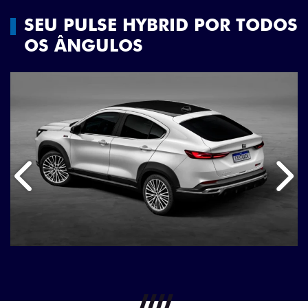
SEU PULSE HYBRID POR TODOS
OS ÂNGULOS
Anterior
Próx