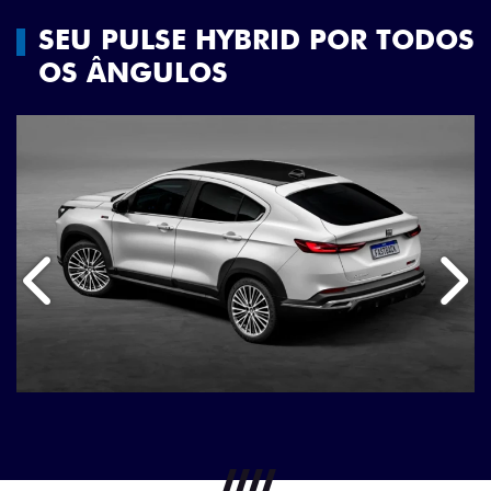
SEU PULSE HYBRID POR TODOS
OS ÂNGULOS
Anterior
Próx