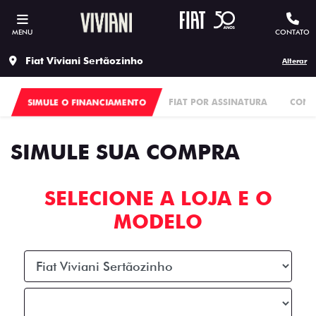
MENU
CONTATO
Fiat Viviani Sertãozinho
Alterar
SIMULE O FINANCIAMENTO
FIAT POR ASSINATURA
CONS
SIMULE SUA COMPRA
SELECIONE A LOJA E O
MODELO