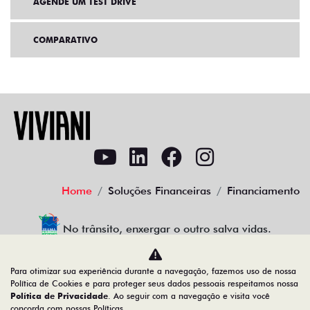
AGENDE UM TEST DRIVE
COMPARATIVO
Home
Soluções Financeiras
Financiamento
No trânsito, enxergar o outro salva vidas.
Para otimizar sua experiência durante a navegação, fazemos uso de nossa
Política de Cookies e para proteger seus dados pessoais respeitamos nossa
VIVIANI VEICULOS RIO CLARO LTDA
Política de Privacidade
. Ao seguir com a navegação e visita você
concorda com nossas Políticas.
00.550.527/0016-76