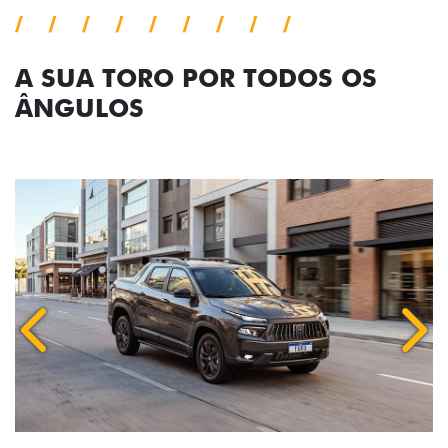
ÂNGULOS
Anterior
Próx