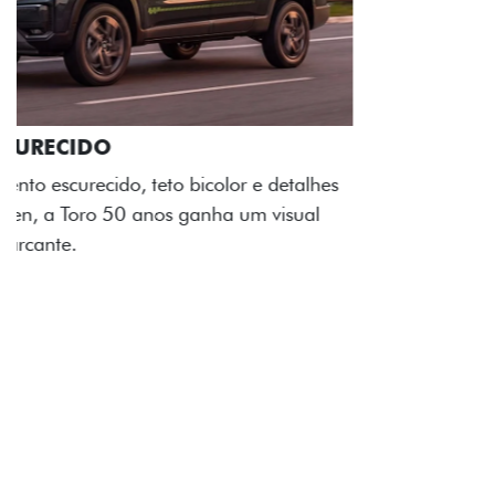
ADESIVOS ESTILIZADOS
Os adesivos aplicados no capô e nas laterais
reforçam a identidade única dessa edição para lá de
comemorativa.
Próximo
Previous
Next
Tecnologia de série
A SUA TORO POR TODOS OS