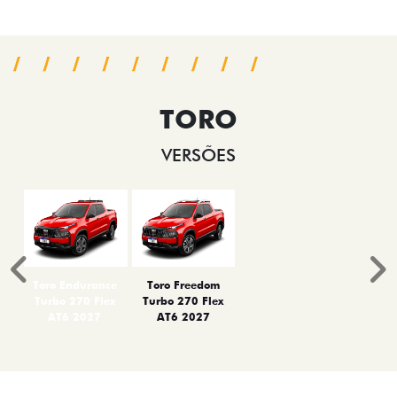
TORO
VERSÕES
Anterior
P
Toro Endurance
Toro Freedom
Turbo 270 Flex
Turbo 270 Flex
AT6 2027
AT6 2027