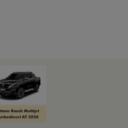
itano Ranch Multijet
urbodiesel AT 2026