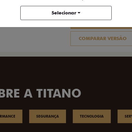
FICHA TÉCNICA
Selecionar
ENTRAR EM CONTATO
COMPARAR VERSÃO
BRE A TITANO
ORMANCE
SEGURANÇA
TECNOLOGIA
SER