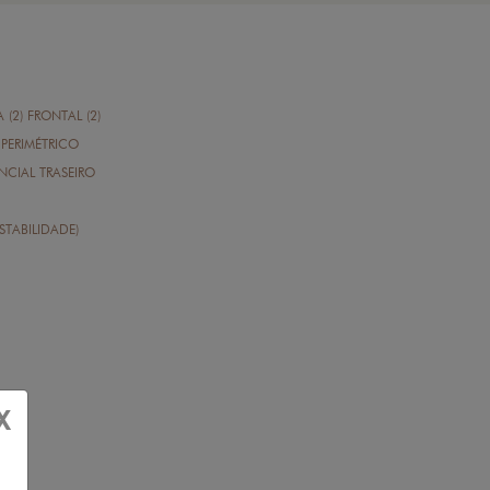
A (2) FRONTAL (2)
PERIMÉTRICO
CIAL TRASEIRO
STABILIDADE)
X