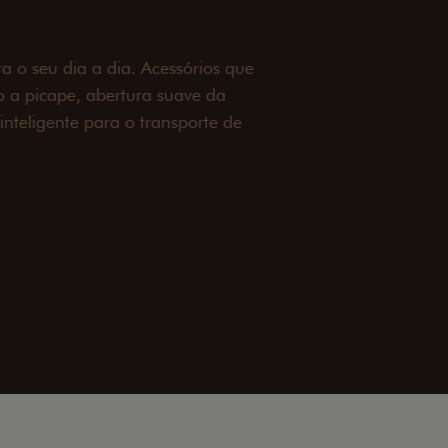
OAD
ualquer desafio. O Pack off-road combina
é 3,5 toneladas, alargadores de para-
ecendo mais capacidade de reboque,
oceria e um visual ainda mais imponente
rreno com confiança.
ia