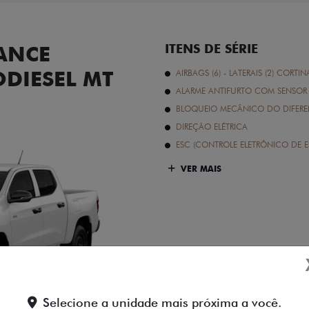
ANCE
ITENS DE SÉRIE
ODIESEL MT
AIRBAGS (6) - LATERAIS (2) CORTIN
ALARME ANTIFURTO COM SENSOR 
BLOQUEIO MECÂNICO DO DIFEREN
DIREÇÃO ELÉTRICA
ESC (CONTROLE ELETRÔNICO DE E
VER MAIS
Branco Banchisa
Selecione a unidade mais próxima a você.