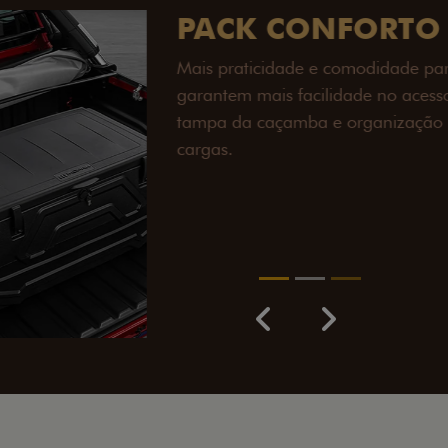
PACK OFF-R
Prepare sua picape para q
engate de reboque para at
lamas e overbumper, ofer
proteção extra para a carr
para enfrentar qualquer te
Próximo
Previous
Next
Pack tecnolog