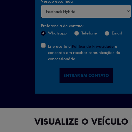
Versão escolhida
Preferência de contato:
Whatsapp
Telefone
Email
Li e aceito a
Política de Privacidade
e
concordo em receber comunicações da
concessionária.
ENTRAR EM CONTATO
VISUALIZE O VEÍCULO 