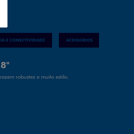
IA E CONECTIVIDADE
ACESSÓRIOS
IPVA
LED
almente em LED garante melhor
ilidade e mais economia para você.