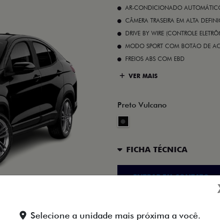
AR-CONDICIONADO AUTOMÁTICO 
CÂMERA TRASEIRA EM ALTA DEFIN
DRIVE BY WIRE (CONTROLE ELETR
MODO SPORT COM BOTÃO DE A
FREIOS ABS COM EBD
VER MAIS
Preto Vulcano
FICHA TÉCNICA
ENTRAR EM CONTATO
Selecione a unidade mais próxima a você.