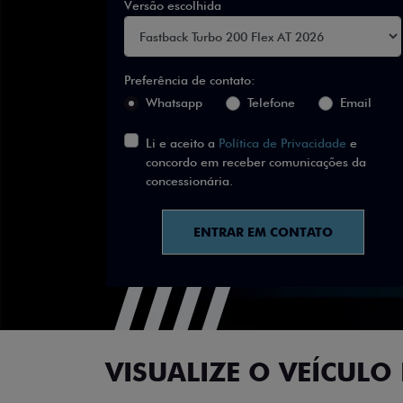
Versão escolhida
Preferência de contato:
Whatsapp
Telefone
Email
Li e aceito a
Política de Privacidade
e
concordo em receber comunicações da
concessionária.
ENTRAR EM CONTATO
VISUALIZE O VEÍCULO 