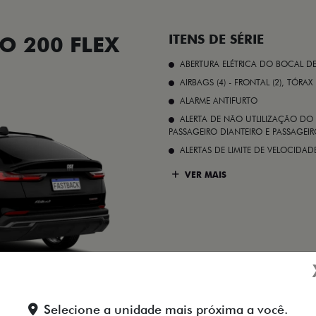
O 200 FLEX
ITENS DE SÉRIE
ABERTURA ELÉTRICA DO BOCAL D
AIRBAGS (4) - FRONTAL (2), TÓRAX
ALARME ANTIFURTO
ALERTA DE NÃO UTLILIZAÇÃO DO 
PASSAGEIRO DIANTEIRO E PASSAGEIRO
ALERTAS DE LIMITE DE VELOCID
VER MAIS
Preto Vulcano
Selecione a unidade mais próxima a você.