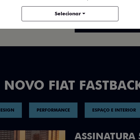
FICHA TÉCNICA
Selecionar
ENTRAR EM CONTATO
 NOVO FIAT FASTBAC
ESIGN
PERFORMANCE
ESPAÇO E INTERIOR
DESIGN QUE 