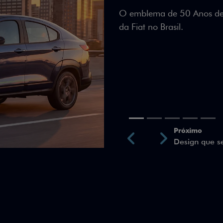
Teto bicolor, adesivos esti
uma identidade visual únic
Próximo
Previous
Next
Teto Panorâm