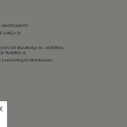
E ABASTECIMENTO
 E CABEÇA (2)
CINTO DE SEGURANÇA (5) - MOTORISTA,
S TRASEIROS (3)
ADE E MANUTENÇÃO PROGRAMADA
X