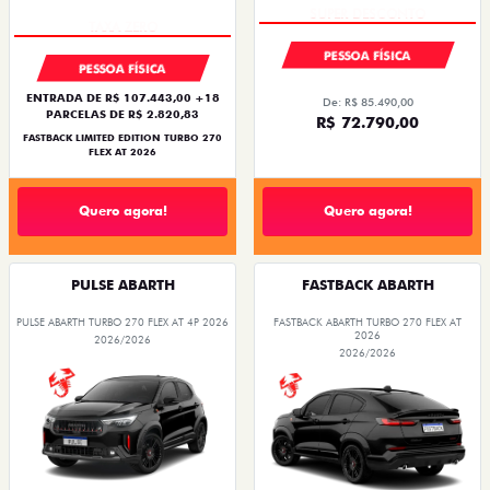
PESSOA FÍSICA
PESSOA FÍSICA
ENTRADA DE R$ 107.443,00 +18
De: R$ 85.490,00
PARCELAS DE R$ 2.820,83
R$ 72.790,00
FASTBACK LIMITED EDITION TURBO 270
FLEX AT 2026
Quero agora!
Quero agora!
PULSE ABARTH
FASTBACK ABARTH
PULSE ABARTH TURBO 270 FLEX AT 4P 2026
FASTBACK ABARTH TURBO 270 FLEX AT
2026
2026/2026
2026/2026