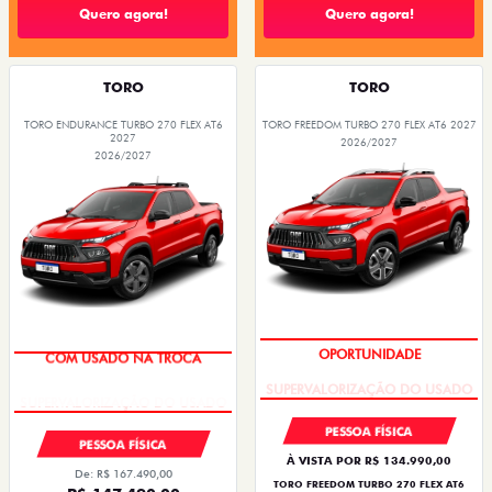
Quero agora!
Quero agora!
TORO
TORO
TORO ENDURANCE TURBO 270 FLEX AT6
TORO FREEDOM TURBO 270 FLEX AT6 2027
2027
2026/2027
2026/2027
OPORTUNIDADE
COM USADO NA TROCA
PESSOA FÍSICA
PESSOA FÍSICA
À VISTA POR R$ 134.990,00
De: R$ 167.490,00
TORO FREEDOM TURBO 270 FLEX AT6