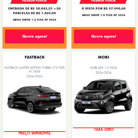
PESSOA FÍSICA
PESSOA FÍSICA
ENTRADA DE R$ 58.843,35 +30
À VISTA POR R$ 97.990,00
PARCELAS DE R$ 1.469,00
ARGO DRIVE 1.0 FLEX 4P 2026
ARGO DRIVE 1.0 FLEX 4P 2026
Quero agora!
Quero agora!
FASTBACK
MOBI
FASTBACK LIMITED EDITION TURBO 270 FLEX
MOBI LIKE 1.0 2026
AT 2026
2026/2026
2026/2026
TAXA ZERO
PREÇO IMPERDÍVEL