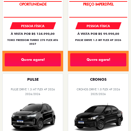
OPORTUNIDADE
PREÇO IMPERDÍVEL
PESSOA FÍSICA
PESSOA FÍSICA
À VISTA POR R$ 134.990,00
À VISTA POR R$ 99.990,00
TORO FREEDOM TURBO 270 FLEX AT6
PULSE DRIVE 1.3 MT FLEX 4P 2026
2027
Quero agora!
Quero agora!
PULSE
CRONOS
PULSE DRIVE 1.3 MT FLEX 4P 2026
CRONOS DRIVE 1.0 FLEX 4P 2026
2026/2026
2025/2026