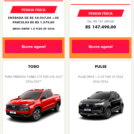
PESSOA FÍSICA
PESSOA FÍSICA
ENTRADA DE R$ 54.967,04 +30
De: R$ 167.490,00
PARCELAS DE R$ 1.379,00
R$ 147.490,00
ARGO DRIVE 1.0 FLEX 4P 2026
Quero agora!
Quero agora!
TORO
PULSE
TORO FREEDOM TURBO 270 FLEX AT6 2027
PULSE DRIVE 1.3 MT FLEX 4P 2026
2026/2027
2026/2026