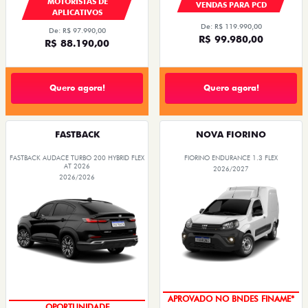
MOTORISTAS DE
VENDAS PARA PCD
APLICATIVOS
De: R$ 119.990,00
De: R$ 97.990,00
R$ 99.980,00
R$ 88.190,00
Quero agora!
Quero agora!
FASTBACK
NOVA FIORINO
FASTBACK AUDACE TURBO 200 HYBRID FLEX
FIORINO ENDURANCE 1.3 FLEX
AT 2026
2026/2027
2026/2026
APROVADO NO BNDES FINAME*
OPORTUNIDADE