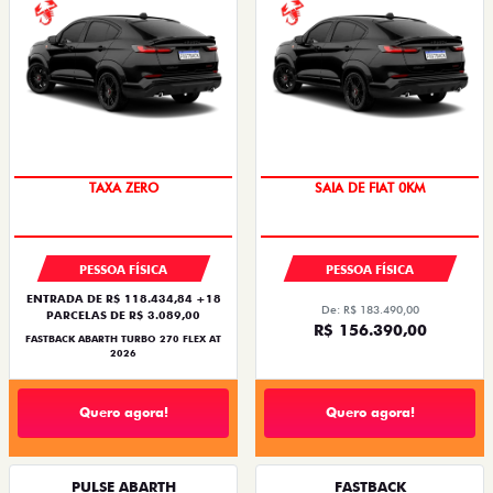
TAXA ZERO
SAIA DE FIAT 0KM
PESSOA FÍSICA
PESSOA FÍSICA
ENTRADA DE R$ 118.434,84 +18
De: R$ 183.490,00
PARCELAS DE R$ 3.089,00
R$ 156.390,00
FASTBACK ABARTH TURBO 270 FLEX AT
2026
Quero agora!
Quero agora!
PULSE ABARTH
FASTBACK