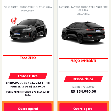
PULSE ABARTH TURBO 270 FLEX AT 4P 2026
FASTBACK IMPETUS TURBO 200 HYBRID FLEX
AT 2026
2026/2026
2026/2026
TAXA ZERO
PREÇO IMPERDÍVEL
PESSOA FÍSICA
PESSOA FÍSICA
ENTRADA DE R$ 104.728,61 +18
PARCELAS DE R$ 2.759,00
De: R$ 173.490,00
R$ 134.990,00
PULSE ABARTH TURBO 270 FLEX AT 4P
2026
Quero agora!
Quero agora!