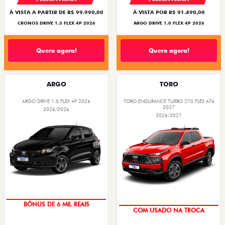
À VISTA A PARTIR DE R$ 99.990,00
À VISTA POR R$ 91.490,00
CRONOS DRIVE 1.3 FLEX 4P 2026
ARGO DRIVE 1.0 FLEX 4P 2026
Quero agora!
Quero agora!
ARGO
TORO
ARGO DRIVE 1.0 FLEX 4P 2026
TORO ENDURANCE TURBO 270 FLEX AT6
2027
2026/2026
2026/2027
BÔNUS DE 6 MIL REAIS
COM USADO NA TROCA