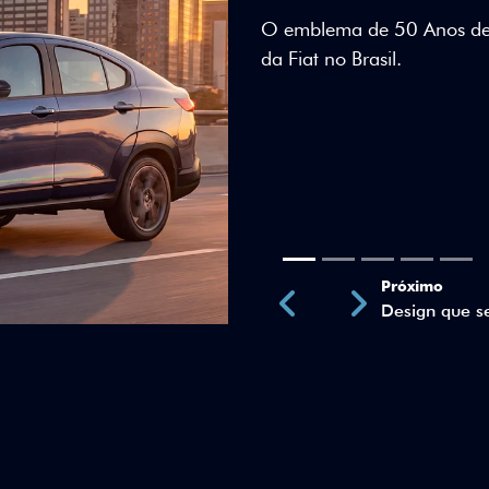
Teto bicolor, adesivos esti
uma identidade visual únic
Próximo
Previous
Next
Teto Panorâm