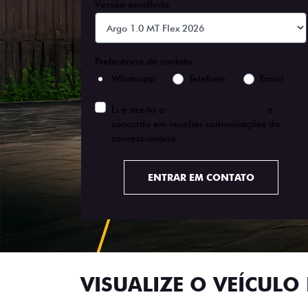
Versão escolhida
Preferência de contato:
Whatsapp
Telefone
Email
Li e aceito a
Política de Privacidade
e
concordo em receber comunicações da
concessionária.
ENTRAR EM CONTATO
VISUALIZE O VEÍCULO 