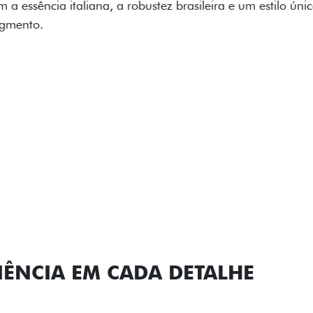
carro, que possui acabamen
Próximo
Previous
Next
Conjunto de l
IÊNCIA EM CADA DETALHE