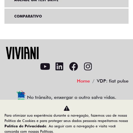
COMPARATIVO
Home
VDP: fiat pulse
No trânsito, enxergar o outro salva vidas.
Para otimizar sua experiência durante a navegação, fazemos uso de nossa
Política de Cookies e para proteger seus dados pessoais respeitamos nossa
VIVIANI VEICULOS RIO CLARO LTDA
Política de Privacidade
. Ao seguir com a navegação e visita você
concorda com nossas Políticas.
00.550.527/0016-76