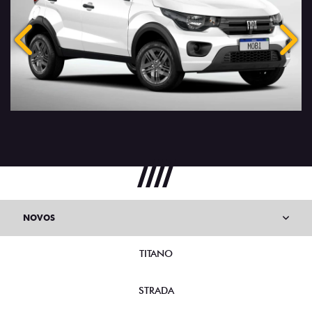
Anterior
Próx
NOVOS
TITANO
STRADA