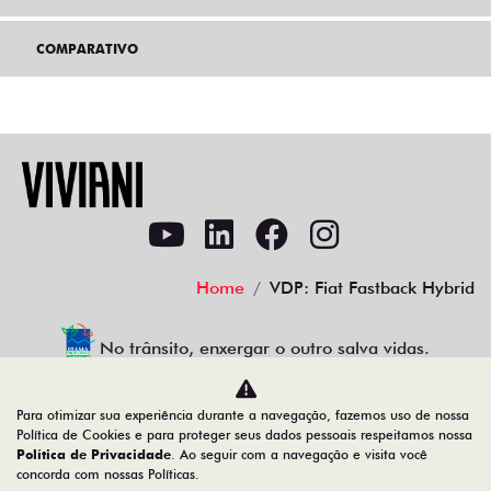
COMPARATIVO
Home
VDP: Fiat Fastback Hybrid
No trânsito, enxergar o outro salva vidas.
Para otimizar sua experiência durante a navegação, fazemos uso de nossa
Política de Cookies e para proteger seus dados pessoais respeitamos nossa
VIVIANI VEICULOS RIO CLARO LTDA
Política de Privacidade
. Ao seguir com a navegação e visita você
concorda com nossas Políticas.
00.550.527/0016-76