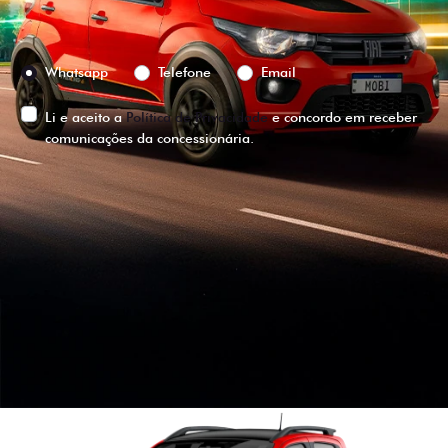
Preferência de contato:
Whatsapp
Telefone
Email
Li e aceito a
Política de Privacidade
e concordo em receber
comunicações da concessionária.
ENTRAR EM CONTATO
VISUALIZE O
VEÍCULO EM
360°