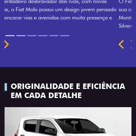
O Fiat Mobi tem sempre uma opção de cor que é a
sua cara. Escolha entre o Preto Vulcano, Vermelho
Montecarlo, Branco Banchisa, Prata Bari e Cinza
Silverstone.
Próximo
Previous
Next
Rodas de liga leve
ORIGINALIDADE E EFICIÊNCIA
EM CADA DETALHE