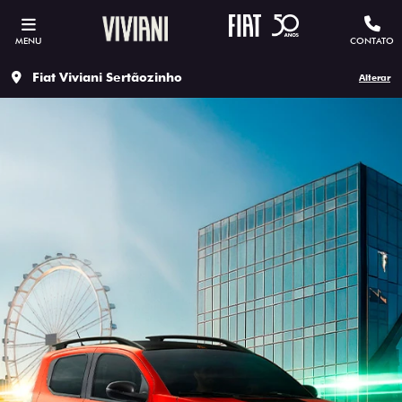
MENU
CONTATO
Fiat Viviani Sertãozinho
Alterar
ESTOU INTERESSADO
Versão escolhida