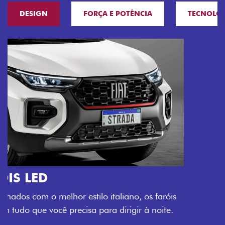
DESIGN
FORÇA E POTÊNCIA
TECNOLO
O VERDADEIRO 5 LUGARES E 4
PORTAS
Todo mundo pode viajar confortável na Fiat Strada,
que conta com cabine dupla de 5 lugares e 4 portas.