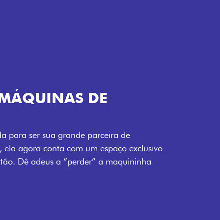
TELECOMANDO
a Fiorino pode abrir o veículo também à
ente pela fechadura. São detalhes como
 fluidez para o seu dia de trabalho.