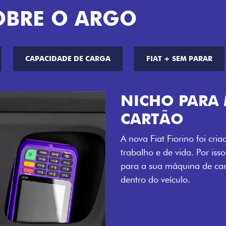
OBRE O ARGO
CAPACIDADE DE CARGA
FIAT + SEM PARAR
CHAVE COM 
Agora, a chave da sua nov
distância, e não mais som
esse que trazem ainda mais