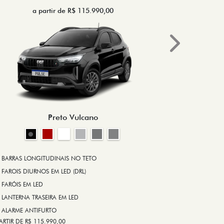
a partir de R$ 115.990,00
a 
Next
BRAKE-LIGHT
BARRAS LONG
RODA DE LIGA
Preto Vulcano
ALARME ANT
ASR (CONTRO
A PARTIR DE R$ 1
+ VER MAIS I
BARRAS LONGITUDINAIS NO TETO
FAROIS DIURNOS EM LED (DRL)
FARÓIS EM LED
FICHA TÉ
LANTERNA TRASEIRA EM LED
ALARME ANTIFURTO
ARTIR DE R$ 115.990,00