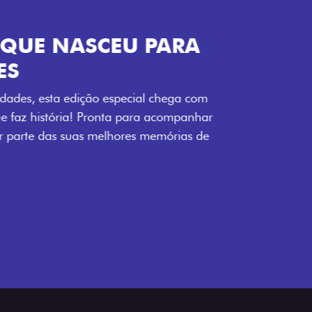
ENERGIA LOLLABR
ntidade exclusiva do festival: série
LollaBR e a soleira temática que reforçam
s detalhes escurecidos, o teto bicolor e as
 em preto brilhante completam o visual