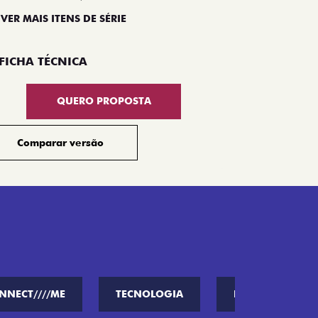
 VER MAIS ITENS DE SÉRIE
Compar
FICHA TÉCNICA
QUERO PROPOSTA
Comparar versão
NNECT////ME
TECNOLOGIA
PERFORMANCE