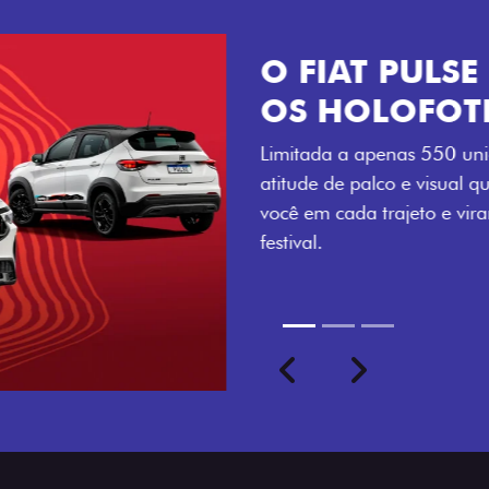
VISUAL COM 
Se liga no que compõe a ide
numerada, adesivo lateral 
a exclusividade, enquanto o
rodas de liga-leve aro 16”
com ainda mais estilo.
Previous
Next
seu ritmo