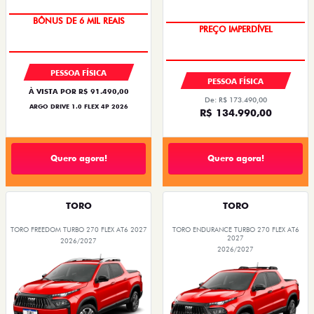
BÔNUS DE 6 MIL REAIS
PREÇO IMPERDÍVEL
PESSOA FÍSICA
PESSOA FÍSICA
À VISTA POR R$ 91.490,00
De: R$ 173.490,00
ARGO DRIVE 1.0 FLEX 4P 2026
R$ 134.990,00
Quero agora!
Quero agora!
TORO
TORO
TORO FREEDOM TURBO 270 FLEX AT6 2027
TORO ENDURANCE TURBO 270 FLEX AT6
2027
2026/2027
2026/2027