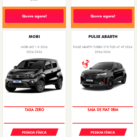
Quero agora!
Quero agora!
MOBI
PULSE ABARTH
MOBI LIKE 1.0 2026
PULSE ABARTH TURBO 270 FLEX AT 4P 2026
2026/2026
2026/2026
TAXA ZERO
SAIA DE FIAT 0KM
PESSOA FÍSICA
PESSOA FÍSICA