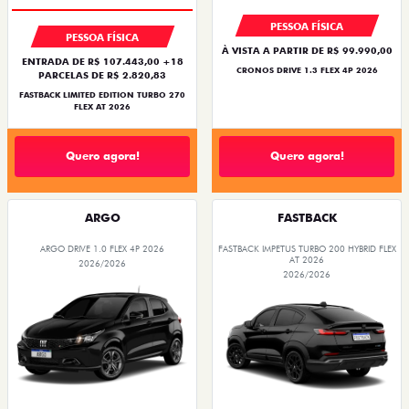
PESSOA FÍSICA
PESSOA FÍSICA
À VISTA A PARTIR DE R$ 99.990,00
ENTRADA DE R$ 107.443,00 +18
CRONOS DRIVE 1.3 FLEX 4P 2026
PARCELAS DE R$ 2.820,83
FASTBACK LIMITED EDITION TURBO 270
FLEX AT 2026
Quero agora!
Quero agora!
ARGO
FASTBACK
ARGO DRIVE 1.0 FLEX 4P 2026
FASTBACK IMPETUS TURBO 200 HYBRID FLEX
AT 2026
2026/2026
2026/2026