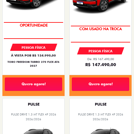
OPORTUNIDADE
COM USADO NA TROCA
PESSOA FÍSICA
PESSOA FÍSICA
À VISTA POR R$ 134.990,00
De: R$ 167.490,00
TORO FREEDOM TURBO 270 FLEX AT6
R$ 147.490,00
2027
Quero agora!
Quero agora!
PULSE
PULSE
PULSE DRIVE 1.3 MT FLEX 4P 2026
PULSE DRIVE 1.3 MT FLEX 4P 2026
2026/2026
2026/2026