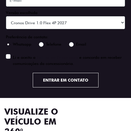
Versão escolhida
Preferência de contato:
Whatsapp
Telefone
Email
Li e aceito a
Política de Privacidade
e concordo em receber
comunicações da concessionária.
ENTRAR EM CONTATO
VISUALIZE O
VEÍCULO EM