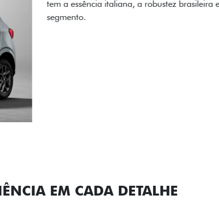
carro, que possui acabamen
Próximo
Previous
Next
Conjunto de l
IÊNCIA EM CADA DETALHE