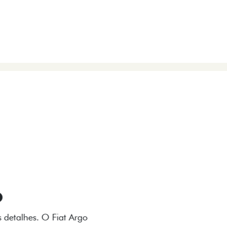
VIÇOS
FIAT + SEM PARAR
 E DESIGN INTERNO
ogo Fiat também aparecem no interior do