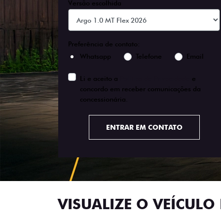
Versão escolhida
Preferência de contato:
Whatsapp
Telefone
Email
Li e aceito a
Política de Privacidade
e
concordo em receber comunicações da
concessionária.
ENTRAR EM CONTATO
VISUALIZE O VEÍCULO 